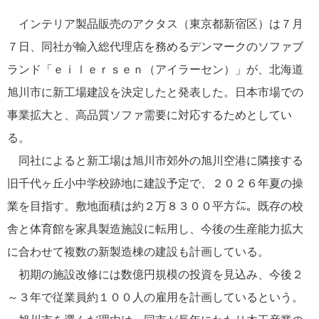
インテリア製品販売のアクタス（東京都新宿区）は７月
７日、同社が輸入総代理店を務めるデンマークのソファブ
ランド「ｅｉｌｅｒｓｅｎ（アイラーセン）」が、北海道
旭川市に新工場建設を決定したと発表した。日本市場での
事業拡大と、高品質ソファ需要に対応するためとしてい
る。
同社によると新工場は旭川市郊外の旭川空港に隣接する
旧千代ヶ丘小中学校跡地に建設予定で、２０２６年夏の操
業を目指す。敷地面積は約２万８３００平方㍍。既存の校
舎と体育館を家具製造施設に転用し、今後の生産能力拡大
に合わせて複数の新製造棟の建設も計画している。
初期の施設改修には数億円規模の投資を見込み、今後２
～３年で従業員約１００人の雇用を計画しているという。