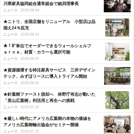
川県家具協同組合通常総会で細貝理事長
ニュース
2026.08.04
★ニトリ、全国店舗をリニューアル 小型店は品
揃え24％拡充
ニュース
2026.08.03
★１㌢単位でオーダーできるウォールシェルフ
ａｒｎｅ、材質・カラーも選択可能
ニュース
2026.08.02
★資源循環する特注家具サービス 三井デザイン
テック、みずほリースに導入トライアル開始
ニュース
2026.08.01
★針葉樹ファースト脱却へ 林野庁有志が動いた
「里山広葉樹」利活用と再生への挑戦
ニュース
2026.07.31
★厳しい時代にアメリカ広葉樹の本物の価値を
アメリカ広葉樹輸出協会がセミナー開催
ニュース
2026.07.31