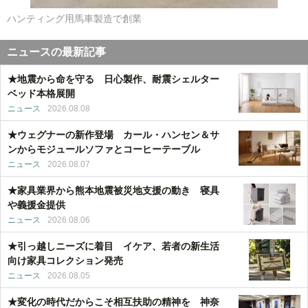
ハンティング用馬車製造で創業
ニュースの最新記事
★地震から命を守る 日心製作、耐震シェルター
ベッド本格展開
ニュース
2026.08.08
★ウェグナーの新作登場 カール・ハンセン＆サ
ンからモジュールソファとコーヒーテーブル
ニュース
2026.08.07
★家具業界から熊本地震被災地支援の動き 寝具
や義援金提供
ニュース
2026.08.06
★引っ越しニーズに着目 イケア、若者の新生活
向け家具コレクション発売
ニュース
2026.08.05
★変化の時代だからこそ相互扶助の精神を 神奈