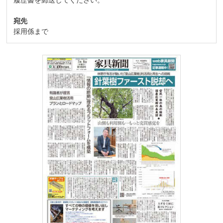
宛先
採用係まで