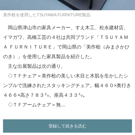
美作桧を使用したTSUYAMA FURNITURE製品
岡山県津山市の家具メーカー、すえ木工、松永建材店、
イマガワ、高橋工芸の４社は共同ブランド「ＴＳＵＹＡＭ
Ａ ＦＵＲＮＩＴＵＲＥ」で岡山県の「美作桧（みまさかひ
のき）」を使用した家具製品を紹介した。
主な出展製品は次の通り。
◇ＴＦチェア＝美作桧の美しい木目と木肌を生かしたシ
ンプルで洗練されたスタッキングチェア。幅４６０×奥行き
４６６×高さ７８３㍉。座高４３３㍉。
◇ＴＦアームチェア＝無…
登録して続きを読む