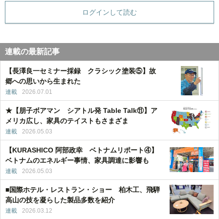
ログインして読む
連載の最新記事
【長澤良一セミナー採録 クラシック塗装⑤】故
郷への思いから生まれた
連載
2026.07.01
★【朋子ボアマン シアトル発 Table Talk⑪】ア
メリカ広し、家具のテイストもさまざま
連載
2026.05.03
【KURASHICO 阿部政幸 ベトナムリポート④】
ベトナムのエネルギー事情、家具調達に影響も
連載
2026.05.03
■国際ホテル・レストラン・ショー 柏木工、飛騨
高山の技を凝らした製品多数を紹介
連載
2026.03.12