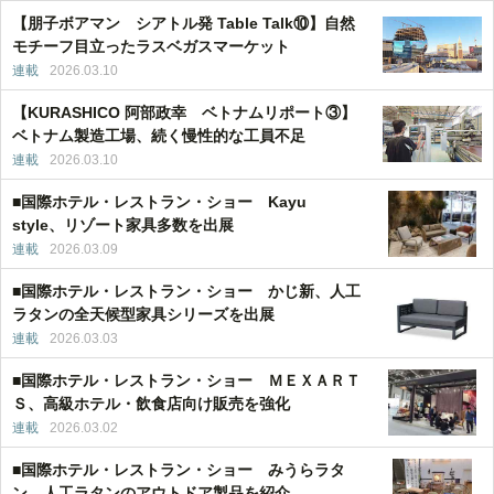
【朋子ボアマン シアトル発 Table Talk⑩】自然
モチーフ目立ったラスベガスマーケット
連載
2026.03.10
【KURASHICO 阿部政幸 ベトナムリポート③】
ベトナム製造工場、続く慢性的な工員不足
連載
2026.03.10
■国際ホテル・レストラン・ショー Kayu
style、リゾート家具多数を出展
連載
2026.03.09
■国際ホテル・レストラン・ショー かじ新、人工
ラタンの全天候型家具シリーズを出展
連載
2026.03.03
■国際ホテル・レストラン・ショー ＭＥＸＡＲＴ
Ｓ、高級ホテル・飲食店向け販売を強化
連載
2026.03.02
■国際ホテル・レストラン・ショー みうらラタ
ン 人工ラタンのアウトドア製品を紹介