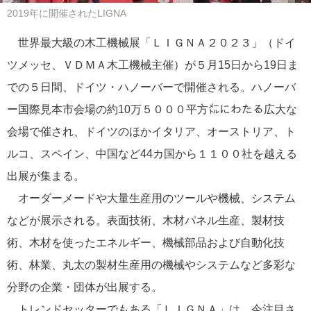
2019年に開催されたLIGNA
世界最大級の木工機械展「ＬＩＧＮＡ２０２３」（ドイ
ツメッセ、ＶＤＭＡ木工機械主催）が５月15日から19日ま
での５日間、ドイツ・ハノーバーで開催される。ハノーバ
ー国際見本市会場の約10万５０００平方㍍にわたる広大な
会場で催され、ドイツのほかイタリア、オーストリア、ト
ルコ、スペイン、中国など44カ国から１１００社を越える
出展が集まる。
オーダーメードや大量生産用のツールや機械、システム
などが展示される。表面技術、木材パネル生産、製材技
術、木材を使ったエネルギー、機械部品および自動化技
術、林業、丸太の製材生産用の機械やシステムなど多彩な
分野の企業・団体が出展する。
トレンドセッターでもある「ＬＩＧＮＡ」は、今注目さ