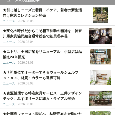
★引っ越しニーズに着目 イケア、若者の新生活
向け家具コレクション発売
ニュース
2026.08.05
★変化の時代だからこそ相互扶助の精神を 神奈
川県家具協同組合通常総会で細貝理事長
ニュース
2026.08.04
★ニトリ、全国店舗をリニューアル 小型店は品
揃え24％拡充
ニュース
2026.08.03
★１㌢単位でオーダーできるウォールシェルフ
ａｒｎｅ、材質・カラーも選択可能
ニュース
2026.08.02
★資源循環する特注家具サービス 三井デザイン
テック、みずほリースに導入トライアル開始
ニュース
2026.08.01
★針葉樹ファースト脱却へ 林野庁有志が動いた