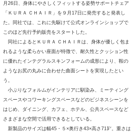
月26日、身体にやさしくフィットする姿勢サポートチェア
「ＫＵＲＡ ＣＨＡＩＲ」を９月17日に発売すると発表し
た。同社では、これに先駆けて公式オンラインショップで
このほど先行予約販売をスタートした。
同社によるとＫＵＲＡ ＣＨＡＩＲは、身体が優しく包ま
れるような柔らかい座面が特徴で、耐久性とクッション性
に優れたインテグラルスキンフォームの成形により、鞍の
ようなお尻の丸みに合わせた曲面シートを実現したとい
う。
小ぶりなフォルムがインテリアに馴染み、ミーティング
スペースやコワーキングスペースなどのビジネスシーンを
はじめ、ダイニング、カフェ、ホテル、公共スペースなど
さまざまな空間で活用できるとしている。
新製品のサイズは幅45・５×奥行き43×高さ71㌢。重さは