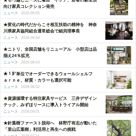
★引っ越しニーズに着目 イケア、若者の新生活
向け家具コレクション発売
ニュース
2026.08.05
★変化の時代だからこそ相互扶助の精神を 神奈
川県家具協同組合通常総会で細貝理事長
ニュース
2026.08.04
★ニトリ、全国店舗をリニューアル 小型店は品
揃え24％拡充
ニュース
2026.08.03
★１㌢単位でオーダーできるウォールシェルフ
ａｒｎｅ、材質・カラーも選択可能
ニュース
2026.08.02
★資源循環する特注家具サービス 三井デザイン
テック、みずほリースに導入トライアル開始
ニュース
2026.08.01
★針葉樹ファースト脱却へ 林野庁有志が動いた
「里山広葉樹」利活用と再生への挑戦