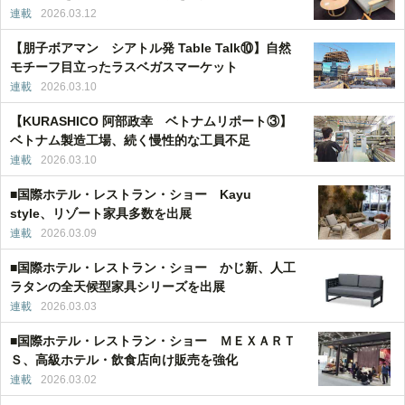
連載
2026.03.12
【朋子ボアマン シアトル発 Table Talk⑩】自然
モチーフ目立ったラスベガスマーケット
連載
2026.03.10
【KURASHICO 阿部政幸 ベトナムリポート③】
ベトナム製造工場、続く慢性的な工員不足
連載
2026.03.10
■国際ホテル・レストラン・ショー Kayu
style、リゾート家具多数を出展
連載
2026.03.09
■国際ホテル・レストラン・ショー かじ新、人工
ラタンの全天候型家具シリーズを出展
連載
2026.03.03
■国際ホテル・レストラン・ショー ＭＥＸＡＲＴ
Ｓ、高級ホテル・飲食店向け販売を強化
連載
2026.03.02