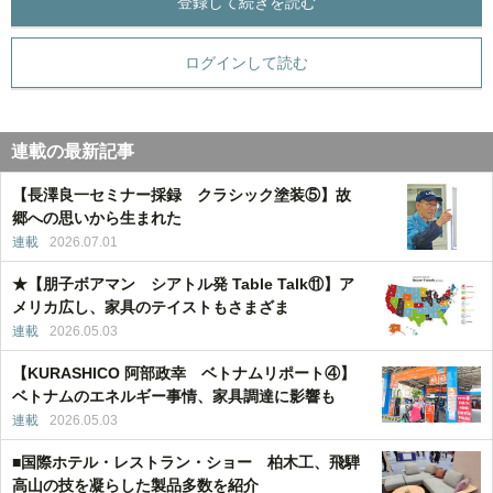
登録して続きを読む
ログインして読む
連載の最新記事
【長澤良一セミナー採録 クラシック塗装⑤】故
郷への思いから生まれた
連載
2026.07.01
★【朋子ボアマン シアトル発 Table Talk⑪】ア
メリカ広し、家具のテイストもさまざま
連載
2026.05.03
【KURASHICO 阿部政幸 ベトナムリポート④】
ベトナムのエネルギー事情、家具調達に影響も
連載
2026.05.03
■国際ホテル・レストラン・ショー 柏木工、飛騨
高山の技を凝らした製品多数を紹介