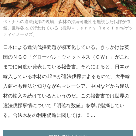
ベトナムの違法伐採の現場。森林の持続可能性を無視した伐採が依
然、世界各地で行われている（撮影＝Ｊｅｒｒｙ Ｒｅｄｆｅｍ/ゲッ
ティイメージズ）
日本による違法伐採問題が顕著化している。きっかけは英
国のＮＧＯ「グローバル・ウィットネス（ＧＷ）」がこれ
までに何度か発表している報告書。それによると、日本が
輸入している木材の12％が違法伐採によるもので、大手輸
入商社も違法と知りながらマレーシア、中国などから違法
材の輸入を続けているというのだ。この報告書では世界の
違法伐採事情について「明確な数値」を挙げ指摘してい
る。合法木材の利用促進に関しては、５…