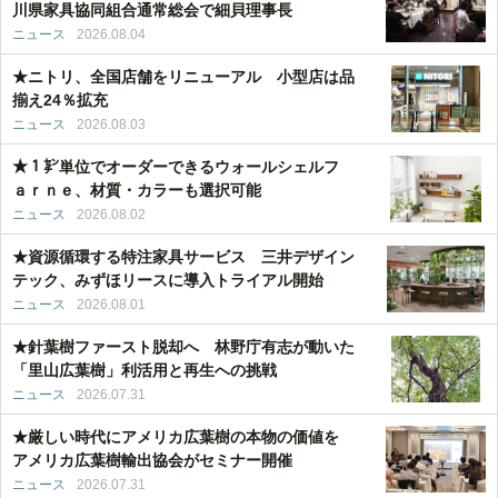
川県家具協同組合通常総会で細貝理事長
ニュース
2026.08.04
★ニトリ、全国店舗をリニューアル 小型店は品
揃え24％拡充
ニュース
2026.08.03
★１㌢単位でオーダーできるウォールシェルフ
ａｒｎｅ、材質・カラーも選択可能
ニュース
2026.08.02
★資源循環する特注家具サービス 三井デザイン
テック、みずほリースに導入トライアル開始
ニュース
2026.08.01
★針葉樹ファースト脱却へ 林野庁有志が動いた
「里山広葉樹」利活用と再生への挑戦
ニュース
2026.07.31
★厳しい時代にアメリカ広葉樹の本物の価値を
アメリカ広葉樹輸出協会がセミナー開催
ニュース
2026.07.31