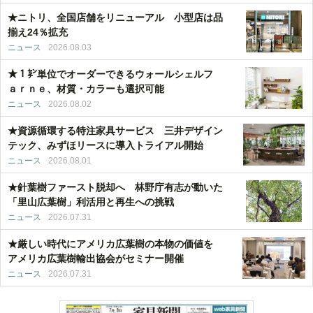
★ニトリ、全国店舗をリニューアル 小型店は品
揃え24％拡充
ニュース
2026.08.03
★１㌢単位でオーダーできるウォールシェルフ
ａｒｎｅ、材質・カラーも選択可能
ニュース
2026.08.02
★資源循環する特注家具サービス 三井デザイン
テック、みずほリースに導入トライアル開始
ニュース
2026.08.01
★針葉樹ファースト脱却へ 林野庁有志が動いた
「里山広葉樹」利活用と再生への挑戦
ニュース
2026.07.31
★厳しい時代にアメリカ広葉樹の本物の価値を
アメリカ広葉樹輸出協会がセミナー開催
ニュース
2026.07.31