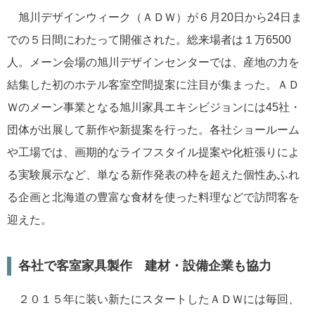
旭川デザインウィーク（ＡＤＷ）が６月20日から24日ま
での５日間にわたって開催された。総来場者は１万6500
人。メーン会場の旭川デザインセンターでは、産地の力を
結集した初のホテル客室空間提案に注目が集まった。ＡＤ
Ｗのメーン事業となる旭川家具エキシビジョンには45社・
団体が出展して新作や新提案を行った。各社ショールーム
や工場では、画期的なライフスタイル提案や化粧張りによ
る実験展示など、単なる新作発表の枠を超えた個性あふれ
る企画と北海道の豊富な食材を使った料理などで訪問客を
迎えた。
各社で客室家具製作 建材・設備企業も協力
２０１５年に装い新たにスタートしたＡＤＷには毎回、