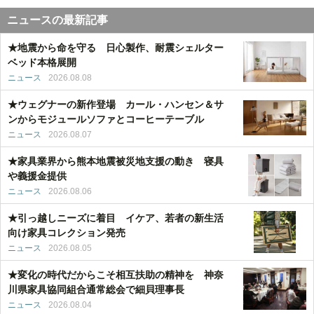
ニュースの最新記事
★地震から命を守る 日心製作、耐震シェルター
ベッド本格展開
ニュース
2026.08.08
★ウェグナーの新作登場 カール・ハンセン＆サ
ンからモジュールソファとコーヒーテーブル
ニュース
2026.08.07
★家具業界から熊本地震被災地支援の動き 寝具
や義援金提供
ニュース
2026.08.06
★引っ越しニーズに着目 イケア、若者の新生活
向け家具コレクション発売
ニュース
2026.08.05
★変化の時代だからこそ相互扶助の精神を 神奈
川県家具協同組合通常総会で細貝理事長
ニュース
2026.08.04