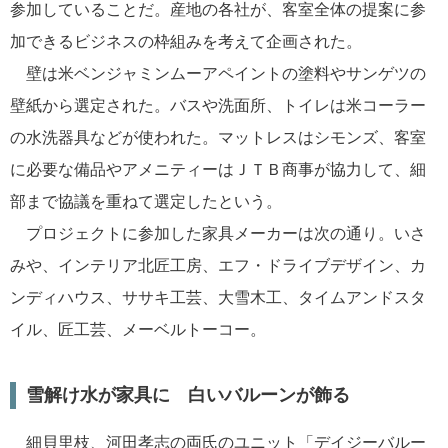
参加していることだ。産地の各社が、客室全体の提案に参
加できるビジネスの枠組みを考えて企画された。
壁は米ベンジャミンムーアペイントの塗料やサンゲツの
壁紙から選定された。バスや洗面所、トイレは米コーラー
の水洗器具などが使われた。マットレスはシモンズ、客室
に必要な備品やアメニティーはＪＴＢ商事が協力して、細
部まで協議を重ねて選定したという。
プロジェクトに参加した家具メーカーは次の通り。いさ
みや、インテリア北匠工房、エフ・ドライブデザイン、カ
ンディハウス、ササキ工芸、大雪木工、タイムアンドスタ
イル、匠工芸、メーベルトーコー。
雪解け水が家具に 白いバルーンが飾る
細貝里枝、河田孝志の両氏のユニット「デイジーバルー