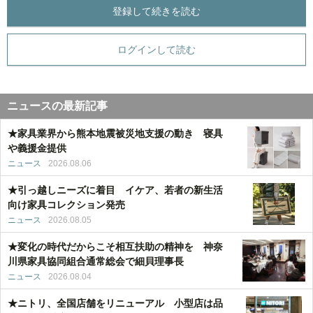
登録して続きを読む
ログインして読む
ニュースの最新記事
★家具業界から熊本地震被災地支援の動き 寝具
や義援金提供
ニュース
2026.08.06
★引っ越しニーズに着目 イケア、若者の新生活
向け家具コレクション発売
ニュース
2026.08.05
★変化の時代だからこそ相互扶助の精神を 神奈
川県家具協同組合通常総会で細貝理事長
ニュース
2026.08.04
★ニトリ、全国店舗をリニューアル 小型店は品