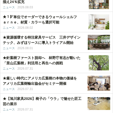
揃え24％拡充
ニュース
2026.08.03
★１㌢単位でオーダーできるウォールシェルフ
ａｒｎｅ、材質・カラーも選択可能
ニュース
2026.08.02
★資源循環する特注家具サービス 三井デザイン
テック、みずほリースに導入トライアル開始
ニュース
2026.08.01
★針葉樹ファースト脱却へ 林野庁有志が動いた
「里山広葉樹」利活用と再生への挑戦
ニュース
2026.07.31
★厳しい時代にアメリカ広葉樹の本物の価値を
アメリカ広葉樹輸出協会がセミナー開催
ニュース
2026.07.31
★【旭川家具2026】椅子の「ウラ」で魅せた匠工
芸の展示
ニュース
2026.07.31