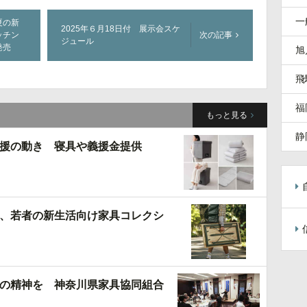
一
夏の新
2025年６月18日付 展示会スケ
ッチン
次の記事
ジュール
発売
旭
飛
福
もっと見る
静
援の動き 寝具や義援金提供
、若者の新生活向け家具コレクシ
の精神を 神奈川県家具協同組合