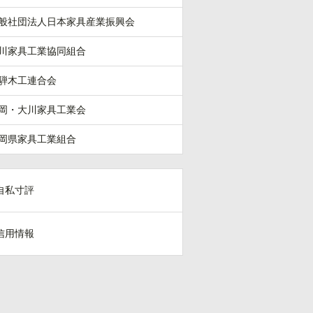
般社団法人日本家具産業振興会
川家具工業協同組合
騨木工連合会
岡・大川家具工業会
岡県家具工業組合
自私寸評
信用情報