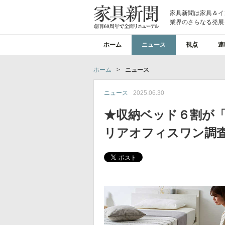
家具新聞は家具＆イ
業界のさらなる発展
ホーム
ニュース
視点
連
ホーム
>
ニュース
ニュース
2025.06.30
★収納ベッド６割が
リアオフィスワン調