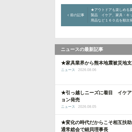
★アウトドアも楽しめる
前の記事
製品 イケア、家具・キ
用品など１６０点を順次
ニュースの最新記事
★家具業界から熊本地震被災地支
ニュース
2026.08.06
★引っ越しニーズに着目 イケア
ョン発売
ニュース
2026.08.05
★変化の時代だからこそ相互扶助
通常総会で細貝理事長