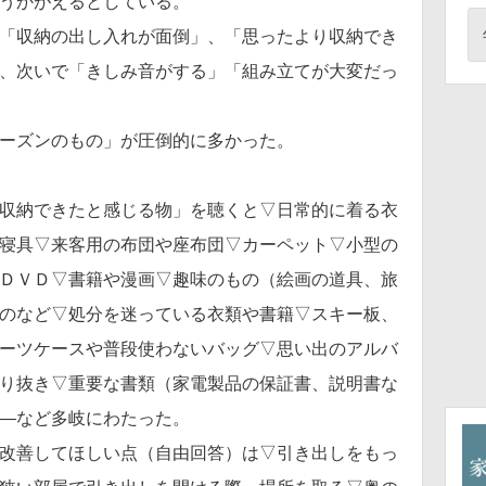
うかがえるとしている。
「収納の出し入れが面倒」、「思ったより収納でき
、次いで「きしみ音がする」「組み立てが大変だっ
ーズンのもの」が圧倒的に多かった。
収納できたと感じる物」を聴くと▽日常的に着る衣
寝具▽来客用の布団や座布団▽カーペット▽小型の
ＤＶＤ▽書籍や漫画▽趣味のもの（絵画の道具、旅
のなど▽処分を迷っている衣類や書籍▽スキー板、
ーツケースや普段使わないバッグ▽思い出のアルバ
り抜き▽重要な書類（家電製品の保証書、説明書な
―など多岐にわたった。
改善してほしい点（自由回答）は▽引き出しをもっ