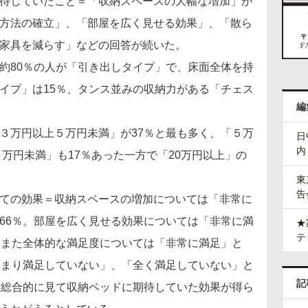
待していたこと＝「収納スペースの大幅な増加」が
方法の確立」、「部屋を広く見せる効果」、「散ら
家具を減らす」などの回答が続いた。
80％の人が「引き出しタイプ」で、床面全体を持
イプ」は15％、タンス並みの収納力がある「チェス
編
万円以上５万円未満」が37％と最も多く、「５万
日
内
３万円未満」も17％あった一方で「20万円以上」の
東
告
ての効果＝収納スペースの増加については「非常に
66％。部屋を広く見せる効果については「非常に満
★
テ
。また全体的な満足度については「非常に満足」と
あまり満足していない」、「全く満足していない」と
記
。総合的に見て収納ベッドに期待していた効果が得ら