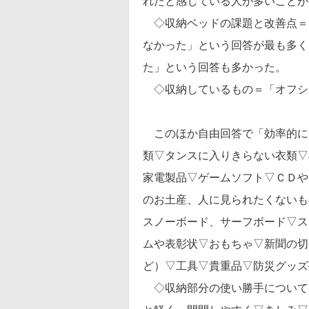
れたと感じている人が多いことが
◇収納ベッドの課題と改善点＝
なかった」という回答が最も多く
た」という回答も多かった。
◇収納しているもの＝「オフシ
このほか自由回答で「効率的に
類▽タンスに入りきらない衣類▽
家電製品▽ゲームソフト▽ＣＤや
のお土産、人に見られたくないも
スノーボード、サーフボード▽ス
ムや表彰状▽おもちゃ▽新聞の切
ど）▽工具▽貴重品▽防災グッズ
◇収納部分の使い勝手について