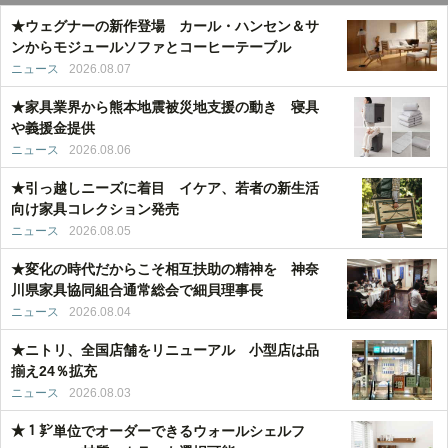
★ウェグナーの新作登場 カール・ハンセン＆サ
ンからモジュールソファとコーヒーテーブル
ニュース
2026.08.07
★家具業界から熊本地震被災地支援の動き 寝具
や義援金提供
ニュース
2026.08.06
★引っ越しニーズに着目 イケア、若者の新生活
向け家具コレクション発売
ニュース
2026.08.05
★変化の時代だからこそ相互扶助の精神を 神奈
川県家具協同組合通常総会で細貝理事長
ニュース
2026.08.04
★ニトリ、全国店舗をリニューアル 小型店は品
揃え24％拡充
ニュース
2026.08.03
★１㌢単位でオーダーできるウォールシェルフ