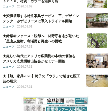
ａｒｎｅ、材質・カラーも選択可能
ニュース
2026.08.02
★資源循環する特注家具サービス 三井デザイン
テック、みずほリースに導入トライアル開始
ニュース
2026.08.01
★針葉樹ファースト脱却へ 林野庁有志が動いた
「里山広葉樹」利活用と再生への挑戦
ニュース
2026.07.31
★厳しい時代にアメリカ広葉樹の本物の価値を
アメリカ広葉樹輸出協会がセミナー開催
ニュース
2026.07.31
★【旭川家具2026】椅子の「ウラ」で魅せた匠工
芸の展示
ニュース
2026.07.31