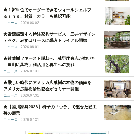
★１㌢単位でオーダーできるウォールシェルフ
ａｒｎｅ、材質・カラーも選択可能
ニュース
2026.08.02
★資源循環する特注家具サービス 三井デザイン
テック、みずほリースに導入トライアル開始
ニュース
2026.08.01
★針葉樹ファースト脱却へ 林野庁有志が動いた
「里山広葉樹」利活用と再生への挑戦
ニュース
2026.07.31
★厳しい時代にアメリカ広葉樹の本物の価値を
アメリカ広葉樹輸出協会がセミナー開催
ニュース
2026.07.31
★【旭川家具2026】椅子の「ウラ」で魅せた匠工
芸の展示
ニュース
2026.07.31