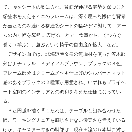
て、腰をシートの奥に入れ、背筋が伸びる姿勢を保つこと
②笠木を支える４本のフレームは、深く座った際にも背骨
が当たるのを避ける構造③シートの幅45㌢に対して、アー
ムの内寸幅を50㌢に広げることで、食事から、くつろぐ、
働く（学ぶ）、遊ぶという椅子の自由度が拡大―など。
デザイン面では、北海道産タモの無垢材を使った笠木部
分はナチュラル、ミディアムブラウン、ブラックの３色。
フレーム部分はクロームメッキ仕上げのシルバーとマット
感のあるブラックの２種類が用意され、いずれもプライベ
ート空間のインテリアとの調和を考えた仕様になってい
る。
また円弧を描く背もたれは、テーブルと組み合わせた
際、ワーキングチェアを感じさせない優美さを備えている
ほか、キャスター付きの脚部は、現在主流の５本脚に対し