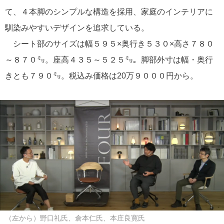
て、４本脚のシンプルな構造を採用、家庭のインテリアに
馴染みやすいデザインを追求している。
シート部のサイズは幅５９５×奥行き５３０×高さ７８０
～８７０㍉。座高４３５～５２５㍉。脚部外寸は幅・奥行
きとも７９０㍉。税込み価格は20万９０００円から。
（左から）野口礼氏、倉本仁氏、本庄良寛氏