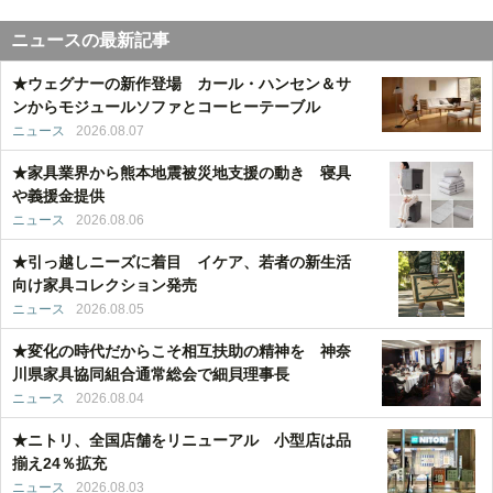
ニュースの最新記事
★ウェグナーの新作登場 カール・ハンセン＆サ
ンからモジュールソファとコーヒーテーブル
ニュース
2026.08.07
★家具業界から熊本地震被災地支援の動き 寝具
や義援金提供
ニュース
2026.08.06
★引っ越しニーズに着目 イケア、若者の新生活
向け家具コレクション発売
ニュース
2026.08.05
★変化の時代だからこそ相互扶助の精神を 神奈
川県家具協同組合通常総会で細貝理事長
ニュース
2026.08.04
★ニトリ、全国店舗をリニューアル 小型店は品
揃え24％拡充
ニュース
2026.08.03