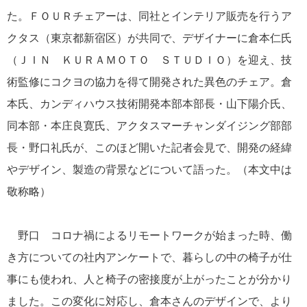
た。ＦＯＵＲチェアーは、同社とインテリア販売を行うア
クタス（東京都新宿区）が共同で、デザイナーに倉本仁氏
（ＪＩＮ ＫＵＲＡＭＯＴＯ ＳＴＵＤＩＯ）を迎え、技
術監修にコクヨの協力を得て開発された異色のチェア。倉
本氏、カンディハウス技術開発本部本部長・山下陽介氏、
同本部・本庄良寛氏、アクタスマーチャンダイジング部部
長・野口礼氏が、このほど開いた記者会見で、開発の経緯
やデザイン、製造の背景などについて語った。（本文中は
敬称略）
野口 コロナ禍によるリモートワークが始まった時、働
き方についての社内アンケートで、暮らしの中の椅子が仕
事にも使われ、人と椅子の密接度が上がったことが分かり
ました。この変化に対応し、倉本さんのデザインで、より