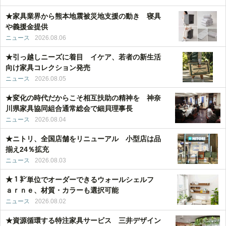
★家具業界から熊本地震被災地支援の動き 寝具
や義援金提供
ニュース
2026.08.06
★引っ越しニーズに着目 イケア、若者の新生活
向け家具コレクション発売
ニュース
2026.08.05
★変化の時代だからこそ相互扶助の精神を 神奈
川県家具協同組合通常総会で細貝理事長
ニュース
2026.08.04
★ニトリ、全国店舗をリニューアル 小型店は品
揃え24％拡充
ニュース
2026.08.03
★１㌢単位でオーダーできるウォールシェルフ
ａｒｎｅ、材質・カラーも選択可能
ニュース
2026.08.02
★資源循環する特注家具サービス 三井デザイン