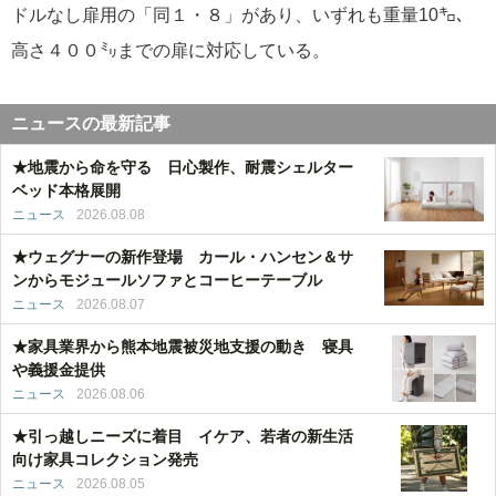
ドルなし扉用の「同１・８」があり、いずれも重量10㌔、
高さ４００㍉までの扉に対応している。
ニュースの最新記事
★地震から命を守る 日心製作、耐震シェルター
ベッド本格展開
ニュース
2026.08.08
★ウェグナーの新作登場 カール・ハンセン＆サ
ンからモジュールソファとコーヒーテーブル
ニュース
2026.08.07
★家具業界から熊本地震被災地支援の動き 寝具
や義援金提供
ニュース
2026.08.06
★引っ越しニーズに着目 イケア、若者の新生活
向け家具コレクション発売
ニュース
2026.08.05