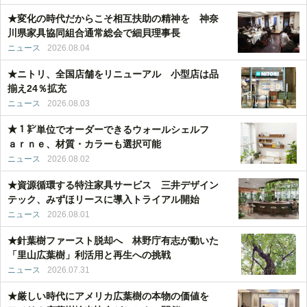
★変化の時代だからこそ相互扶助の精神を 神奈
川県家具協同組合通常総会で細貝理事長
ニュース
2026.08.04
★ニトリ、全国店舗をリニューアル 小型店は品
揃え24％拡充
ニュース
2026.08.03
★１㌢単位でオーダーできるウォールシェルフ
ａｒｎｅ、材質・カラーも選択可能
ニュース
2026.08.02
★資源循環する特注家具サービス 三井デザイン
テック、みずほリースに導入トライアル開始
ニュース
2026.08.01
★針葉樹ファースト脱却へ 林野庁有志が動いた
「里山広葉樹」利活用と再生への挑戦
ニュース
2026.07.31
★厳しい時代にアメリカ広葉樹の本物の価値を