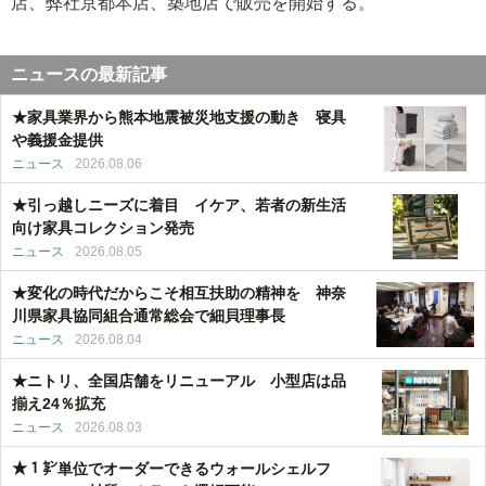
店、弊社京都本店、築地店で販売を開始する。
ニュースの最新記事
★家具業界から熊本地震被災地支援の動き 寝具
や義援金提供
ニュース
2026.08.06
★引っ越しニーズに着目 イケア、若者の新生活
向け家具コレクション発売
ニュース
2026.08.05
★変化の時代だからこそ相互扶助の精神を 神奈
川県家具協同組合通常総会で細貝理事長
ニュース
2026.08.04
★ニトリ、全国店舗をリニューアル 小型店は品
揃え24％拡充
ニュース
2026.08.03
★１㌢単位でオーダーできるウォールシェルフ