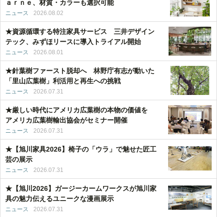
ａｒｎｅ、材質・カラーも選択可能
ニュース
2026.08.02
★資源循環する特注家具サービス 三井デザイン
テック、みずほリースに導入トライアル開始
ニュース
2026.08.01
★針葉樹ファースト脱却へ 林野庁有志が動いた
「里山広葉樹」利活用と再生への挑戦
ニュース
2026.07.31
★厳しい時代にアメリカ広葉樹の本物の価値を
アメリカ広葉樹輸出協会がセミナー開催
ニュース
2026.07.31
★【旭川家具2026】椅子の「ウラ」で魅せた匠工
芸の展示
ニュース
2026.07.31
★【旭川2026】ガージーカームワークスが旭川家
具の魅力伝えるユニークな漫画展示
ニュース
2026.07.31