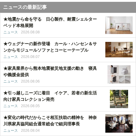
ニュースの最新記事
★地震から命を守る 日心製作、耐震シェルター
ベッド本格展開
ニュース
2026.08.08
★ウェグナーの新作登場 カール・ハンセン＆サ
ンからモジュールソファとコーヒーテーブル
ニュース
2026.08.07
★家具業界から熊本地震被災地支援の動き 寝具
や義援金提供
ニュース
2026.08.06
★引っ越しニーズに着目 イケア、若者の新生活
向け家具コレクション発売
ニュース
2026.08.05
★変化の時代だからこそ相互扶助の精神を 神奈
川県家具協同組合通常総会で細貝理事長
ニュース
2026.08.04