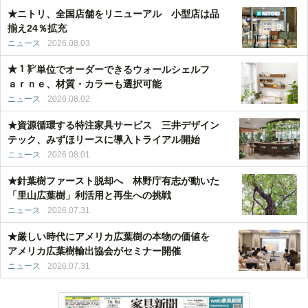
★ニトリ、全国店舗をリニューアル 小型店は品
揃え24％拡充
ニュース
2026.08.03
★１㌢単位でオーダーできるウォールシェルフ
ａｒｎｅ、材質・カラーも選択可能
ニュース
2026.08.02
★資源循環する特注家具サービス 三井デザイン
テック、みずほリースに導入トライアル開始
ニュース
2026.08.01
★針葉樹ファースト脱却へ 林野庁有志が動いた
「里山広葉樹」利活用と再生への挑戦
ニュース
2026.07.31
★厳しい時代にアメリカ広葉樹の本物の価値を
アメリカ広葉樹輸出協会がセミナー開催
ニュース
2026.07.31