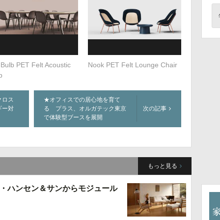
 Bulb PET Felt Acoustic
Nook PET Felt Lounge Chair
p
クロス
★オフィスでの居心地を育て
ギー対
る プラス、オルガテック東京
次の記事
で体験型ブースを展開
もっと見る
・ハンセン＆サンからモジュール