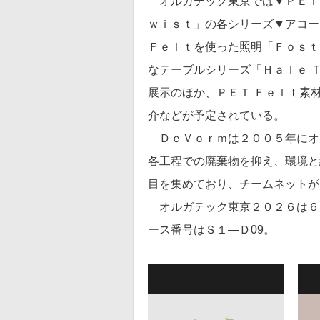
オルガテック東京では▼ＰＥＴ
ｗｉｓｔ」の各シリーズ▼アコー
Ｆｅｌｔを使った照明「Ｆｏｓｔ
なテーブルシリーズ「Ｈａｌｅ 
展示のほか、ＰＥＴ Ｆｅｌｔ素
介などが予定されている。
ＤｅＶｏｒｍは２００５年にオ
各工程での廃棄物を抑え、環境と
目を集めており、チームネットが
オルガテック東京２０２６は６
ース番号はＳ１―Ｄ09。