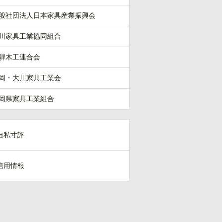
般社団法人日本家具産業振興会
川家具工業協同組合
騨木工連合会
岡・大川家具工業会
岡県家具工業組合
自私寸評
信用情報