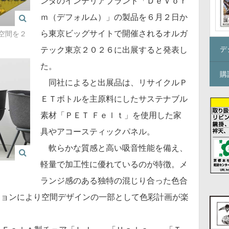
ンダのインテリアブランド「ＤｅＶｏｒ
ｍ（デフォルム）」の製品を６月２日か
ら東京ビッグサイトで開催されるオルガ
tで空間を２
デ
テック東京２０２６に出展すると発表し
た。
購
同社によると出展品は、リサイクルＰ
ＥＴボトルを主原料にしたサステナブル
素材「ＰＥＴ Ｆｅｌｔ」を使用した家
具やアコースティックパネル。
軟らかな質感と高い吸音性能を備え、
軽量で加工性に優れているのが特徴。メ
ランジ感のある独特の混じり合った色合
ションにより空間デザインの一部として色彩計画が楽