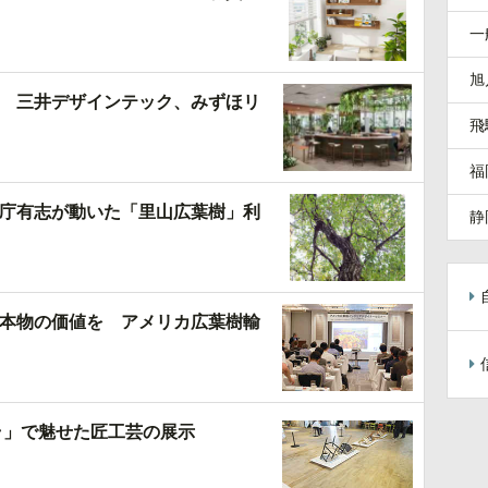
一
旭
 三井デザインテック、みずほリ
飛
福
庁有志が動いた「里山広葉樹」利
静
本物の価値を アメリカ広葉樹輸
ラ」で魅せた匠工芸の展示