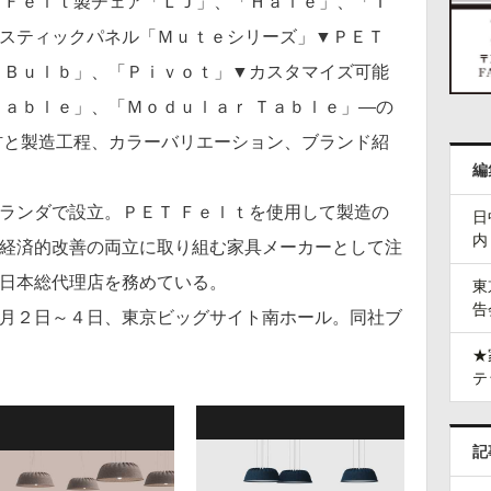
 Ｆｅｌｔ製チェア「ＬＪ」、「Ｈａｌｅ」、「Ｔ
スティックパネル「Ｍｕｔｅシリーズ」▼ＰＥＴ
 Ｂｕｌｂ」、「Ｐｉｖｏｔ」▼カスタマイズ可能
Ｔａｂｌｅ」、「Ｍｏｄｕｌａｒ Ｔａｂｌｅ」―の
材と製造工程、カラーバリエーション、ブランド紹
編
ランダで設立。ＰＥＴ Ｆｅｌｔを使用して製造の
日
内
経済的改善の両立に取り組む家具メーカーとして注
日本総代理店を務めている。
東
告
月２日～４日、東京ビッグサイト南ホール。同社ブ
★
テ
記