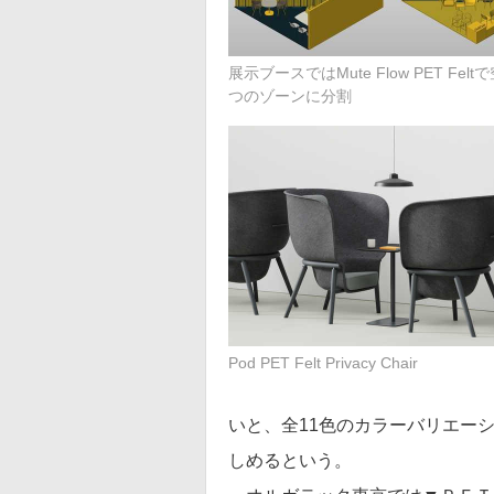
展示ブースではMute Flow PET Fel
つのゾーンに分割
Pod PET Felt Privacy Chair
いと、全11色のカラーバリエー
しめるという。