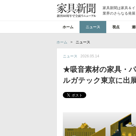
家具新聞は家具＆イ
業界のさらなる発展
ホーム
ニュース
視点
連
ホーム
>
ニュース
ニュース
2026.05.14
★吸音素材の家具・
ルガテック東京に出