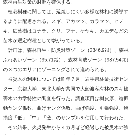
森林再生対策の財源を確保する。
植栽樹種に関しては、延焼しにくい多様な林相に誘導す
るように配慮される。スギ、アカマツ、カラマツ、ヒノ
キ、広葉樹はコナラ、クリ、ブナ、ケヤキ、カエデなどの
苗木が選定樹種として挙がっている。
計画は、森林再生・防災対策ゾーン（2346.9㌶）、森林
ふれあいゾーン（35.71㌶）、森林育成ゾーン（987.54㌶）
の３つのエリアにゾーニングされて進められる。
被災木の利用については昨年７月、岩手県林業技術セン
ター、京都大学、東北大学が共同で大船渡私有林のスギ被
害木の力学特性の調査を行った。調査項目は樹皮厚、縦振
動ヤング係数、曲げヤング係数、曲げ強度、引張強度。焼
損度「低」「中」「激」のサンプルを使用して行われた。
その結果、火災発生から４カ月ほど経過した被災木の強