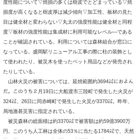
度性能について▽焼損の多くは樹皮でとどまっている▽焼
損度が高くなると樹皮厚は減少傾向▽加工性、板材の見た
目は健全材と変わらない▽丸太の強度性能は健全材と同程
度▽板材の強度性能は集成材に利用可能なレベル―である
ことが確認されている。利用については森林組合が窓口に
なっている。盛岡駅リニューアル工事の際に柱の装飾とし
て使われたり、被災木を使ったペット用品などが発売され
たりしている。
山林火災の被害については、延焼範囲約3694㌶におよん
だ。このうち２月19日に大船渡市三陸町で発生した火災が
324㌶、26日に同赤崎町で発生した火災が3370㌶。昨年、
局地激甚災害に指定されている。
被災森林の総面積は約3370㌶で被害額は約59億3900万
円。このうち人工林は全体の53％に当たる1784㌶で、天然