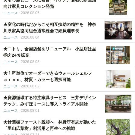
向け家具コレクション発売
ニュース
2026.08.05
★変化の時代だからこそ相互扶助の精神を 神奈
川県家具協同組合通常総会で細貝理事長
ニュース
2026.08.04
★ニトリ、全国店舗をリニューアル 小型店は品
揃え24％拡充
ニュース
2026.08.03
★１㌢単位でオーダーできるウォールシェルフ
ａｒｎｅ、材質・カラーも選択可能
ニュース
2026.08.02
★資源循環する特注家具サービス 三井デザイン
テック、みずほリースに導入トライアル開始
ニュース
2026.08.01
★針葉樹ファースト脱却へ 林野庁有志が動いた
「里山広葉樹」利活用と再生への挑戦
ニュース
2026.07.31