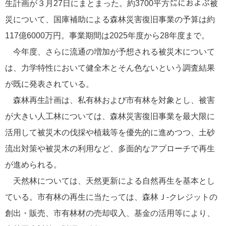
生計画が３月27日にまとまった。約3700平方㍍におよぶ被
災について、国庫補助による森林災害復旧事業の予算は約
117億6000万円。事業期間は2025年度から28年度まで。
今年度、さらに流通の増加が予想される被災木について
は、力学特性において健全木とそん色ないという調査結果
が既に発表されている。
森林再生計画は、私有林および市有林を対象とし、被害
が大きい人工林については、森林災害復旧事業を最大限に
活用して被災木の伐採や植栽等を優先的に進めつつ、土砂
流出対策や被災木の利用など、多面的なアプローチで再生
が進められる。
天然林については、天然更新による自然再生を基本とし
ている。市有林の再生に当たっては、森林Ｊ-クレジットの
創出・販売、市有林材の売却収入、基金の活用等により、