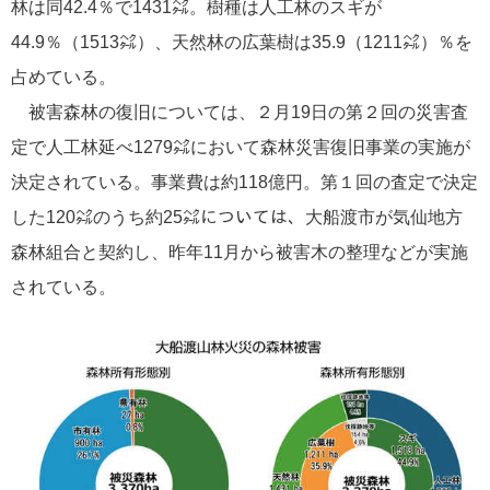
林は同42.4％で1431㌶。樹種は人工林のスギが
44.9％（1513㌶）、天然林の広葉樹は35.9（1211㌶）％を
占めている。
被害森林の復旧については、２月19日の第２回の災害査
定で人工林延べ1279㌶において森林災害復旧事業の実施が
決定されている。事業費は約118億円。第１回の査定で決定
した120㌶のうち約25㌶については、大船渡市が気仙地方
森林組合と契約し、昨年11月から被害木の整理などが実施
されている。