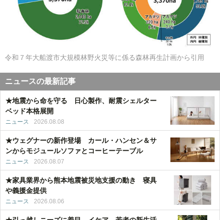
令和７年大船渡市大規模林野火災等に係る森林再生計画から引用
ニュースの最新記事
★地震から命を守る 日心製作、耐震シェルター
ベッド本格展開
ニュース
2026.08.08
★ウェグナーの新作登場 カール・ハンセン＆サ
ンからモジュールソファとコーヒーテーブル
ニュース
2026.08.07
★家具業界から熊本地震被災地支援の動き 寝具
や義援金提供
ニュース
2026.08.06
★引っ越しニーズに着目 イケア、若者の新生活