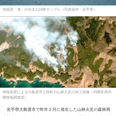
焼損度「激」の丸太の試験サンプル（写真提供：岩手県）
情報衛星による大船渡市三陸町の山林火災の加工画像（内閣官房内
閣情報調査室）
岩手県大船渡市で昨年２月に発生した山林火災の森林再