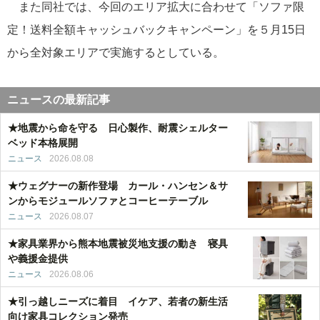
また同社では、今回のエリア拡大に合わせて「ソファ限
定！送料全額キャッシュバックキャンペーン」を５月15日
から全対象エリアで実施するとしている。
ニュースの最新記事
★地震から命を守る 日心製作、耐震シェルター
ベッド本格展開
ニュース
2026.08.08
★ウェグナーの新作登場 カール・ハンセン＆サ
ンからモジュールソファとコーヒーテーブル
ニュース
2026.08.07
★家具業界から熊本地震被災地支援の動き 寝具
や義援金提供
ニュース
2026.08.06
★引っ越しニーズに着目 イケア、若者の新生活
向け家具コレクション発売