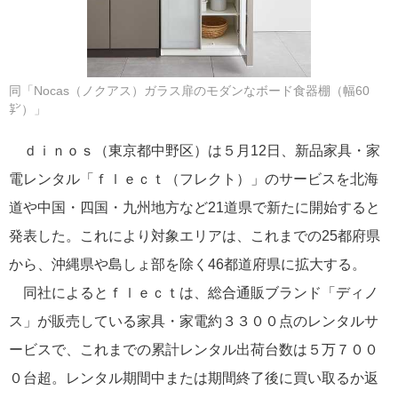
同「Nocas（ノクアス）ガラス扉のモダンなボード食器棚（幅60
㌢）」
ｄｉｎｏｓ（東京都中野区）は５月12日、新品家具・家
電レンタル「ｆｌｅｃｔ（フレクト）」のサービスを北海
道や中国・四国・九州地方など21道県で新たに開始すると
発表した。これにより対象エリアは、これまでの25都府県
から、沖縄県や島しょ部を除く46都道府県に拡大する。
同社によるとｆｌｅｃｔは、総合通販ブランド「ディノ
ス」が販売している家具・家電約３３００点のレンタルサ
ービスで、これまでの累計レンタル出荷台数は５万７００
０台超。レンタル期間中または期間終了後に買い取るか返