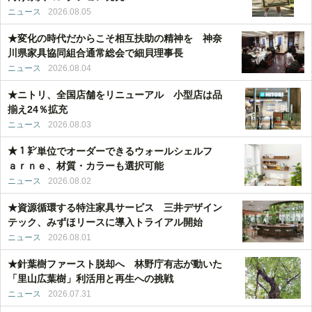
ニュース
2026.08.05
★変化の時代だからこそ相互扶助の精神を 神奈
川県家具協同組合通常総会で細貝理事長
ニュース
2026.08.04
★ニトリ、全国店舗をリニューアル 小型店は品
揃え24％拡充
ニュース
2026.08.03
★１㌢単位でオーダーできるウォールシェルフ
ａｒｎｅ、材質・カラーも選択可能
ニュース
2026.08.02
★資源循環する特注家具サービス 三井デザイン
テック、みずほリースに導入トライアル開始
ニュース
2026.08.01
★針葉樹ファースト脱却へ 林野庁有志が動いた
「里山広葉樹」利活用と再生への挑戦
ニュース
2026.07.31