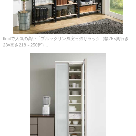
flectで人気の高い「ブルックリン風突っ張りラック（幅75×奥行き
23×高さ218～250㌢）」