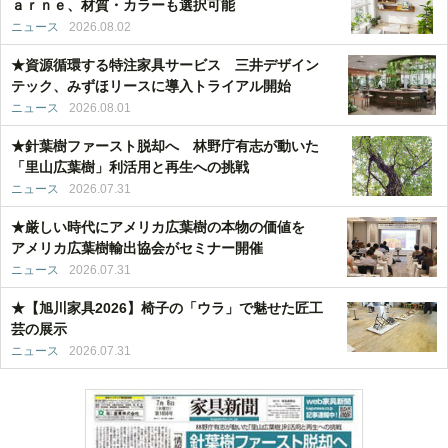
ａｒｎｅ、材質・カラーも選択可能
ニュース
2026.08.02
★資源循環する特注家具サービス 三井デザイン
テック、みずほリースに導入トライアル開始
ニュース
2026.08.01
★針葉樹ファースト脱却へ 林野庁有志が動いた
「里山広葉樹」利活用と再生への挑戦
ニュース
2026.07.31
★厳しい時代にアメリカ広葉樹の本物の価値を
アメリカ広葉樹輸出協会がセミナー開催
ニュース
2026.07.31
★【旭川家具2026】椅子の「ウラ」で魅せた匠工
芸の展示
ニュース
2026.07.31