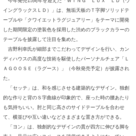
今年発売15周年を迎えた「ＷＩＮＧ ＬＵＸ ＬＤ（ウ
イングラックスＬＤ）」は、無垢天板のＴ字脚ソリッドテ
ーブルや「クワイエットラグジュアリー」をテーマに開発
した期間限定の塗装色を採用した渋めのブラックカラーの
テーブルを披露して注目を集めた。
吉野利幸氏が細部までこだわってデザインを行い、カン
ディハウスの高度な技術を駆使したパーソナルチェア「Ｌ
ＡＧＯＯＳＥ（ラグース）」（今秋発売予定）が披露され
た。
「セッテ」は、和を感じさせる建築的なデザイン。独創
的な作りと背のＳ字曲線が印象的で、座った時の腰あたり
も気持ちいい。肘と同じ高さのサイドテーブルを合わせ
て、横並びや互い違いなどさまざまな置き方ができる。
「ヨン」は、独創的なデザインの貫が四方に伸びる脚を