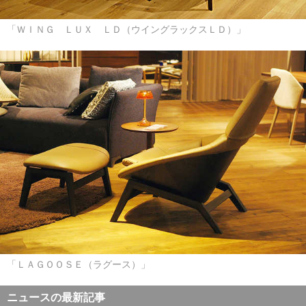
「ＷＩＮＧ ＬＵＸ ＬＤ（ウイングラックスＬＤ）」
「ＬＡＧＯＯＳＥ（ラグース）」
ニュースの最新記事