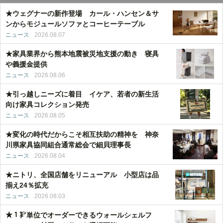
★ウェグナーの新作登場 カール・ハンセン＆サ
ンからモジュールソファとコーヒーテーブル
ニュース
2026.08.07
★家具業界から熊本地震被災地支援の動き 寝具
や義援金提供
ニュース
2026.08.06
★引っ越しニーズに着目 イケア、若者の新生活
向け家具コレクション発売
ニュース
2026.08.05
★変化の時代だからこそ相互扶助の精神を 神奈
川県家具協同組合通常総会で細貝理事長
ニュース
2026.08.04
★ニトリ、全国店舗をリニューアル 小型店は品
揃え24％拡充
ニュース
2026.08.03
★１㌢単位でオーダーできるウォールシェルフ