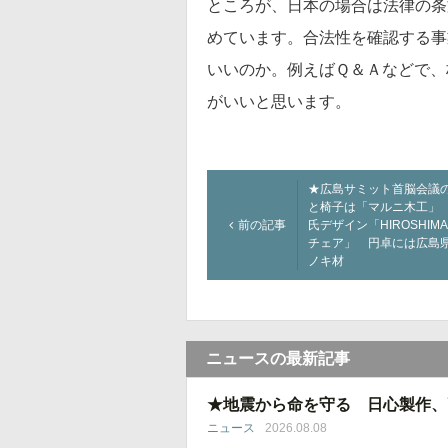
ところが、日本の場合は法律の条
めています。合法性を確認する事
いいのか。例えばＱ＆Ａなどで、
がいいと思います。
★広島サミット首脳会議
と椅子は「マルニ木工」
前の記事
氏デザイン「HIROSHIM
チェア」 円卓には広島
ノキ材
ニュースの最新記事
★地震から命を守る 日心製作、
ニュース
2026.08.08