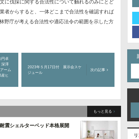
文に伐採に関する合法性について触れるのみにとど
業者からすると、一体どこまで合法性を確認すれば
林野庁が考える合法性や適応法令の範囲を示した方
の円卓
 深澤
2023年５月17日付 展示会スケ
Aアーム
次の記事
ジュール
県産ヒ
もっと見る
耐震シェルターベッド本格展開
リ