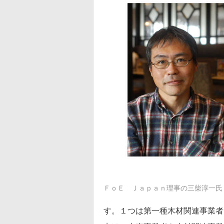
ＦｏＥ Ｊａｐａｎ理事の三柴淳一氏
す。１つは第一種木材関連事業者