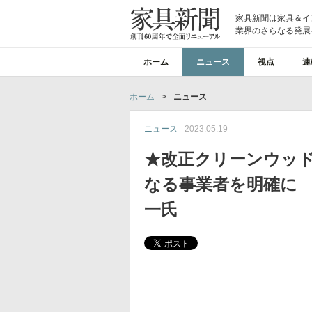
家具新聞は家具＆イ
業界のさらなる発展
ホーム
ニュース
視点
連
ホーム
>
ニュース
ニュース
2023.05.19
★改正クリーンウッ
なる事業者を明確に 
一氏