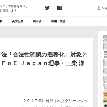
ンテリア情報を発信し
登
を目指します
載
英文記事
展示会
相場・統計
ド法「合法性確認の義務化」対象と
ＦｏＥ Ｊａｐａｎ理事・三柴 淳
２０１７年に施行されたクリーンウッ