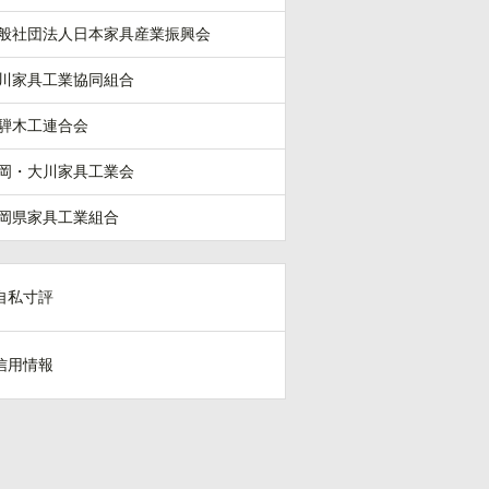
般社団法人日本家具産業振興会
川家具工業協同組合
騨木工連合会
岡・大川家具工業会
岡県家具工業組合
自私寸評
信用情報