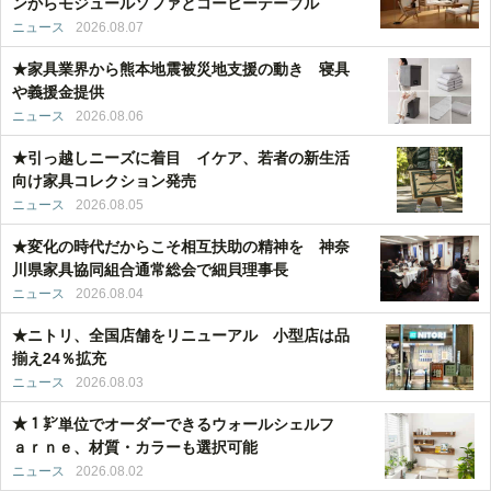
ンからモジュールソファとコーヒーテーブル
ニュース
2026.08.07
★家具業界から熊本地震被災地支援の動き 寝具
や義援金提供
ニュース
2026.08.06
★引っ越しニーズに着目 イケア、若者の新生活
向け家具コレクション発売
ニュース
2026.08.05
★変化の時代だからこそ相互扶助の精神を 神奈
川県家具協同組合通常総会で細貝理事長
ニュース
2026.08.04
★ニトリ、全国店舗をリニューアル 小型店は品
揃え24％拡充
ニュース
2026.08.03
★１㌢単位でオーダーできるウォールシェルフ
ａｒｎｅ、材質・カラーも選択可能
ニュース
2026.08.02