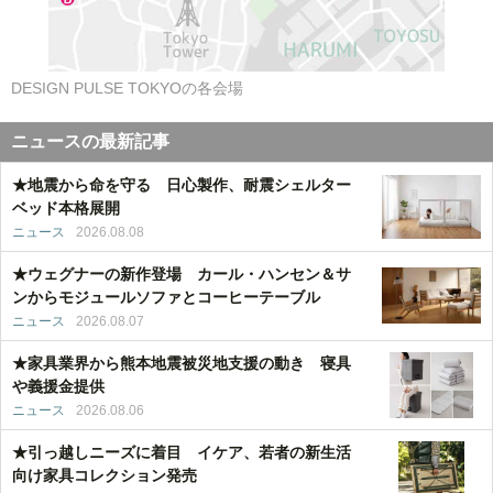
DESIGN PULSE TOKYOの各会場
ニュースの最新記事
★地震から命を守る 日心製作、耐震シェルター
ベッド本格展開
ニュース
2026.08.08
★ウェグナーの新作登場 カール・ハンセン＆サ
ンからモジュールソファとコーヒーテーブル
ニュース
2026.08.07
★家具業界から熊本地震被災地支援の動き 寝具
や義援金提供
ニュース
2026.08.06
★引っ越しニーズに着目 イケア、若者の新生活
向け家具コレクション発売