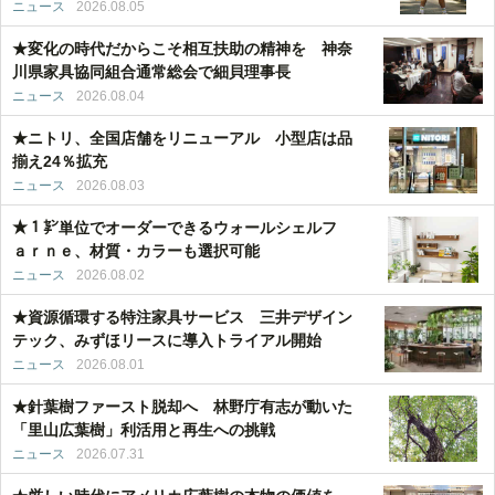
ニュース
2026.08.05
★変化の時代だからこそ相互扶助の精神を 神奈
川県家具協同組合通常総会で細貝理事長
ニュース
2026.08.04
★ニトリ、全国店舗をリニューアル 小型店は品
揃え24％拡充
ニュース
2026.08.03
★１㌢単位でオーダーできるウォールシェルフ
ａｒｎｅ、材質・カラーも選択可能
ニュース
2026.08.02
★資源循環する特注家具サービス 三井デザイン
テック、みずほリースに導入トライアル開始
ニュース
2026.08.01
★針葉樹ファースト脱却へ 林野庁有志が動いた
「里山広葉樹」利活用と再生への挑戦
ニュース
2026.07.31