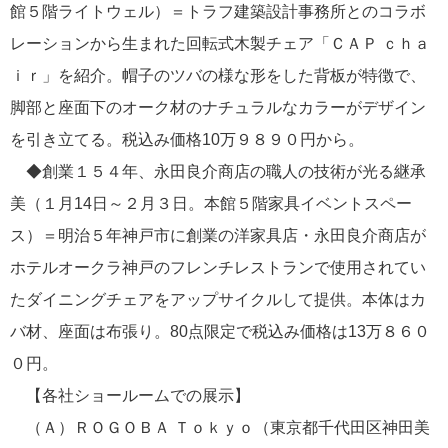
館５階ライトウェル）＝トラフ建築設計事務所とのコラボ
レーションから生まれた回転式木製チェア「ＣＡＰ ｃｈａ
ｉｒ」を紹介。帽子のツバの様な形をした背板が特徴で、
脚部と座面下のオーク材のナチュラルなカラーがデザイン
を引き立てる。税込み価格10万９８９０円から。
◆創業１５４年、永田良介商店の職人の技術が光る継承
美（１月14日～２月３日。本館５階家具イベントスペー
ス）＝明治５年神戸市に創業の洋家具店・永田良介商店が
ホテルオークラ神戸のフレンチレストランで使用されてい
たダイニングチェアをアップサイクルして提供。本体はカ
バ材、座面は布張り。80点限定で税込み価格は13万８６０
０円。
【各社ショールームでの展示】
（Ａ）ＲＯＧＯＢＡ Ｔｏｋｙｏ（東京都千代田区神田美