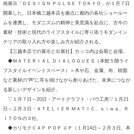
画展示「ＤＥＳＩＧＮ ＰＵＬＳＥ ＴＯＫＹＯ」が１月７日
開幕した。日本橋三越本店を拠点に都内の各社ショールー
ムを連携し、モダニズムの精神と美意識を起点に、古今の
素材・技術と現代のライフスタイルに寄り添うモダンイン
テリアの取り入れ方や楽しみ方が紹介される。
【三越本店での展示と出展社】カッコ内は会期と会場。
◆ＭＡＴＥＲＩＡＬ ＤＩＡＬＯＧＵＥＳ（本館５階ライ
フスタイルイベントスペース）＝木や石、金属、布、樹脂
など素材の“声”に耳を傾けながら創りあげた、未来につなが
る新しいデザインを紹介。
▽１月７日～20日・アートクラフト・バウ工房▽１月21
日～２月３日・ＡＴＥＬＩＥＲ ＭＡＴＩＣ、ｓｉｗａ、Ｒ
ＩＴＯＮの３社。
◆カリモクＣＡＰ ＰＯＰ ＵＰ（１月14日～２月３日。本