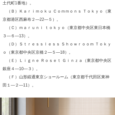
土代町1番地）。
（Ｂ）Ｋａｒｉｍｏｋｕ Ｃｏｍｍｏｎｓ Ｔｏｋｙｏ（東
京都港区西麻布２―22―５）。
（Ｃ）ｍａｒｕｎｉ ｔｏｋｙｏ（東京都中央区東日本橋
３―６―13）。
（Ｄ）Ｓｔｒｅｓｓｌｅｓｓ Ｓｈｏｗｒｏｏｍ Ｔｏｋｙ
ｏ（東京都中央区京橋２―５―18）。
（Ｅ）Ｌｉｇｎｅ Ｒｏｓｅｔ Ｇｉｎｚａ（東京都中央区
銀座４―10―３）。
（Ｆ）山形緞通東京ショールーム（東京都千代田区東神
田１―２―11）。