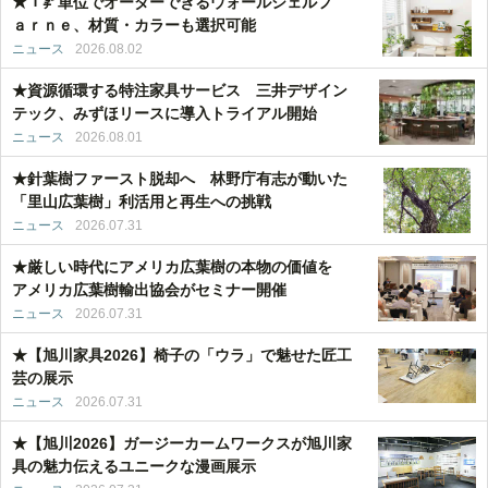
★１㌢単位でオーダーできるウォールシェルフ
ａｒｎｅ、材質・カラーも選択可能
ニュース
2026.08.02
★資源循環する特注家具サービス 三井デザイン
テック、みずほリースに導入トライアル開始
ニュース
2026.08.01
★針葉樹ファースト脱却へ 林野庁有志が動いた
「里山広葉樹」利活用と再生への挑戦
ニュース
2026.07.31
★厳しい時代にアメリカ広葉樹の本物の価値を
アメリカ広葉樹輸出協会がセミナー開催
ニュース
2026.07.31
★【旭川家具2026】椅子の「ウラ」で魅せた匠工
芸の展示
ニュース
2026.07.31
★【旭川2026】ガージーカームワークスが旭川家
具の魅力伝えるユニークな漫画展示