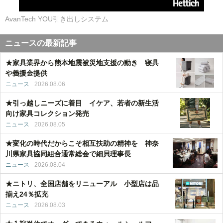
AvanTech YOU引き出しシステム
ニュースの最新記事
★家具業界から熊本地震被災地支援の動き 寝具
や義援金提供
ニュース
2026.08.06
★引っ越しニーズに着目 イケア、若者の新生活
向け家具コレクション発売
ニュース
2026.08.05
★変化の時代だからこそ相互扶助の精神を 神奈
川県家具協同組合通常総会で細貝理事長
ニュース
2026.08.04
★ニトリ、全国店舗をリニューアル 小型店は品
揃え24％拡充
ニュース
2026.08.03