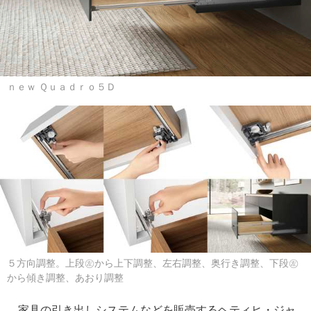
ｎｅｗ Ｑｕａｄｒｏ５Ｄ
５方向調整。上段㊧から上下調整、左右調整、奥行き調整、下段㊧
から傾き調整、あおり調整
家具の引き出しシステムなどを販売するヘティヒ・ジャ