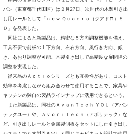
パン（東京都千代田区）は２月27日、次世代の木製引き出
し用レールとして「ｎｅｗ Ｑｕａｄｒｏ（クアドロ）５
Ｄ」を発表した。
同社によると新製品は、精密な５方向調整機能を備え、
工具不要で前板の上下方向、左右方向、奥行き方向、傾
き、あおり調整が可能。木製引き出しで高精度な扉間隔の
調整を実現した。
従来品のＡｃｔｒｏシリーズとも互換性があり、コスト
効率を考慮しながら組み合わせて使用することで、家具や
キッチンの独自の製品ラインナップに活用できるという。
また新製品は、同社のＡｖａｎＴｅｃｈ ＹＯＵ（アバン
テックユー）や、ＡｖｏｒｉＴｅｃｈ（アボリテック）な
ど、引き出しレールと金属製側板をセットにした引き出し
システムでも木製引き出しと同じキャビネット設計で使用