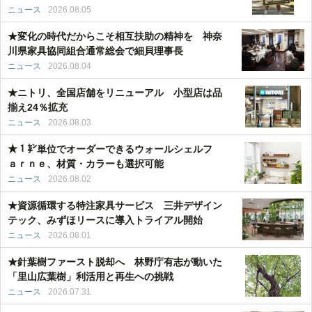
ニュース
2026.08.05
★変化の時代だからこそ相互扶助の精神を 神奈
川県家具協同組合通常総会で細貝理事長
ニュース
2026.08.04
★ニトリ、全国店舗をリニューアル 小型店は品
揃え24％拡充
ニュース
2026.08.03
★１㌢単位でオーダーできるウォールシェルフ
ａｒｎｅ、材質・カラーも選択可能
ニュース
2026.08.02
★資源循環する特注家具サービス 三井デザイン
テック、みずほリースに導入トライアル開始
ニュース
2026.08.01
★針葉樹ファースト脱却へ 林野庁有志が動いた
「里山広葉樹」利活用と再生への挑戦
ニュース
2026.07.31