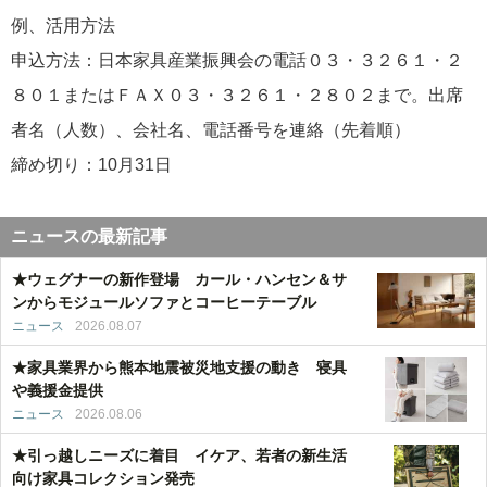
例、活用方法
申込方法：日本家具産業振興会の電話０３・３２６１・２
８０１またはＦＡＸ０３・３２６１・２８０２まで。出席
者名（人数）、会社名、電話番号を連絡（先着順）
締め切り：10月31日
ニュースの最新記事
★ウェグナーの新作登場 カール・ハンセン＆サ
ンからモジュールソファとコーヒーテーブル
ニュース
2026.08.07
★家具業界から熊本地震被災地支援の動き 寝具
や義援金提供
ニュース
2026.08.06
★引っ越しニーズに着目 イケア、若者の新生活
向け家具コレクション発売