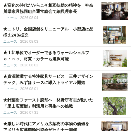
★変化の時代だからこそ相互扶助の精神を 神奈
川県家具協同組合通常総会で細貝理事長
ニュース
2026.08.04
★ニトリ、全国店舗をリニューアル 小型店は品
揃え24％拡充
ニュース
2026.08.03
★１㌢単位でオーダーできるウォールシェルフ
ａｒｎｅ、材質・カラーも選択可能
ニュース
2026.08.02
★資源循環する特注家具サービス 三井デザイン
テック、みずほリースに導入トライアル開始
ニュース
2026.08.01
★針葉樹ファースト脱却へ 林野庁有志が動いた
「里山広葉樹」利活用と再生への挑戦
ニュース
2026.07.31
★厳しい時代にアメリカ広葉樹の本物の価値を
アメリカ広葉樹輸出協会がセミナー開催