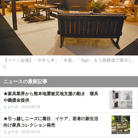
【メーン会場】「やすら木」「木楽」「Sign」を３面構成で展示し
た
ニュースの最新記事
★家具業界から熊本地震被災地支援の動き 寝具
や義援金提供
ニュース
2026.08.06
★引っ越しニーズに着目 イケア、若者の新生活
向け家具コレクション発売
ニュース
2026.08.05