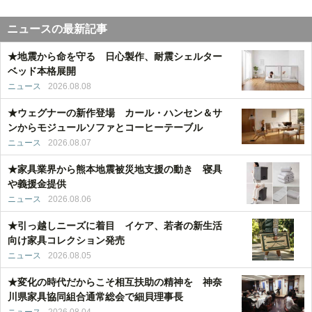
ニュースの最新記事
★地震から命を守る 日心製作、耐震シェルター
ベッド本格展開
ニュース
2026.08.08
★ウェグナーの新作登場 カール・ハンセン＆サ
ンからモジュールソファとコーヒーテーブル
ニュース
2026.08.07
★家具業界から熊本地震被災地支援の動き 寝具
や義援金提供
ニュース
2026.08.06
★引っ越しニーズに着目 イケア、若者の新生活
向け家具コレクション発売
ニュース
2026.08.05
★変化の時代だからこそ相互扶助の精神を 神奈
川県家具協同組合通常総会で細貝理事長
ニュース
2026.08.04