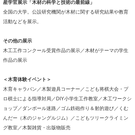
産学官展示「木材の科学と技術の最前線」
全国の大学。公設研究機関が木材に関する研究結果や教育
活動などを展示。
その他の展示
木工工作コンクール受賞作品の展示／木材がテーマの学生
作品の展示
＜木育体験イベント＞
木育キャラバン／木製遊具コーナー／こども将棋大会・プ
ロ棋士による指導対局／DIY小学生工作教室／木工ワークシ
ョップ／ダンボール迷路／ゴム鉄砲作り＆射的遊び／くむ
んだー（木のジャングルジム）／こどもツリークライミン
グ教室／木製雑貨・出版物販売