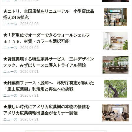
★ニトリ、全国店舗をリニューアル 小型店は品
揃え24％拡充
ニュース
2026.08.03
★１㌢単位でオーダーできるウォールシェルフ
ａｒｎｅ、材質・カラーも選択可能
ニュース
2026.08.02
★資源循環する特注家具サービス 三井デザイン
テック、みずほリースに導入トライアル開始
ニュース
2026.08.01
★針葉樹ファースト脱却へ 林野庁有志が動いた
「里山広葉樹」利活用と再生への挑戦
ニュース
2026.07.31
★厳しい時代にアメリカ広葉樹の本物の価値を
アメリカ広葉樹輸出協会がセミナー開催
ニュース
2026.07.31