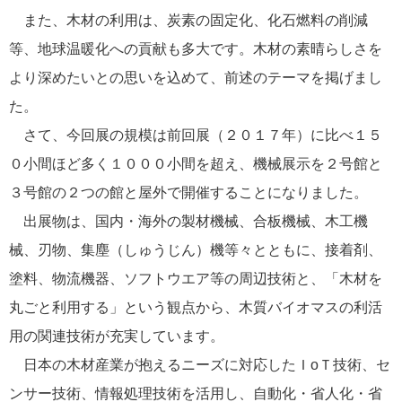
また、木材の利用は、炭素の固定化、化石燃料の削減
等、地球温暖化への貢献も多大です。木材の素晴らしさを
より深めたいとの思いを込めて、前述のテーマを掲げまし
た。
さて、今回展の規模は前回展（２０１７年）に比べ１５
０小間ほど多く１０００小間を超え、機械展示を２号館と
３号館の２つの館と屋外で開催することになりました。
出展物は、国内・海外の製材機械、合板機械、木工機
械、刃物、集塵（しゅうじん）機等々とともに、接着剤、
塗料、物流機器、ソフトウエア等の周辺技術と、「木材を
丸ごと利用する」という観点から、木質バイオマスの利活
用の関連技術が充実しています。
日本の木材産業が抱えるニーズに対応したＩоＴ技術、セ
ンサー技術、情報処理技術を活用し、自動化・省人化・省