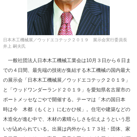
日本木工機械展／ウッドエコテック２０１９ 展示会実行委員長
井上 嗣夫氏
一般社団法人日本木工機械工業会は10月３日から６日ま
での４日間、最先端の技術が集結する木工機械の国内最大
の展示会「日本木工機械展／ウッドエコテック２０１９」
と「ウッドワンダーランド２０１９」を愛知県名古屋市の
ポートメッセなごやで開催する。テーマは「木の国日本
時は今 木都（もくと）にむかひ候」。住宅や建築などの
木造化が進む中で、木材の素晴らしさを伝えようという思
いが込められている。出展は内外から１７３社・団体、家