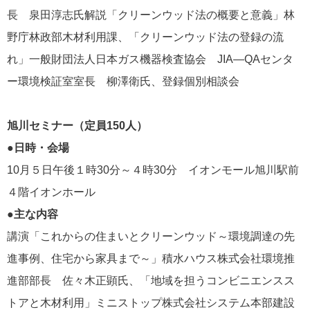
長 泉田淳志氏解説「クリーンウッド法の概要と意義」林
野庁林政部木材利用課、「クリーンウッド法の登録の流
れ」一般財団法人日本ガス機器検査協会 JIA―QAセンタ
ー環境検証室室長 柳澤衛氏、登録個別相談会
旭川セミナー（定員150人）
●日時・会場
10月５日午後１時30分～４時30分 イオンモール旭川駅前
４階イオンホール
●主な内容
講演「これからの住まいとクリーンウッド～環境調達の先
進事例、住宅から家具まで～」積水ハウス株式会社環境推
進部部長 佐々木正顕氏、「地域を担うコンビニエンスス
トアと木材利用」ミニストップ株式会社システム本部建設