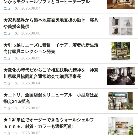
ンからモジュールソファとコーヒーテーブル
ニュース
2026.08.07
★家具業界から熊本地震被災地支援の動き 寝具
や義援金提供
ニュース
2026.08.06
★引っ越しニーズに着目 イケア、若者の新生活
向け家具コレクション発売
ニュース
2026.08.05
★変化の時代だからこそ相互扶助の精神を 神奈
川県家具協同組合通常総会で細貝理事長
ニュース
2026.08.04
★ニトリ、全国店舗をリニューアル 小型店は品
揃え24％拡充
ニュース
2026.08.03
★１㌢単位でオーダーできるウォールシェルフ
ａｒｎｅ、材質・カラーも選択可能
ニュース
2026.08.02