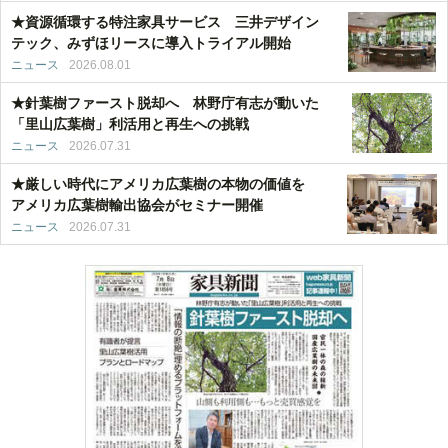
★資源循環する特注家具サービス 三井デザイン
テック、みずほリースに導入トライアル開始
ニュース
2026.08.01
★針葉樹ファースト脱却へ 林野庁有志が動いた
「里山広葉樹」利活用と再生への挑戦
ニュース
2026.07.31
★厳しい時代にアメリカ広葉樹の本物の価値を
アメリカ広葉樹輸出協会がセミナー開催
ニュース
2026.07.31