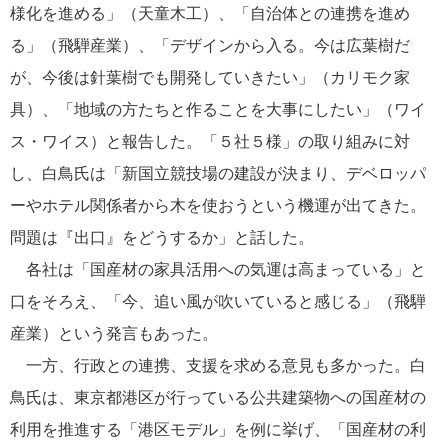
様化を進める」（天童木工）、「自治体との連携を進め
る」（飛騨産業）、「デザインから入る。今は広葉樹だ
が、今後は針葉樹でも開発していきたい」（カリモク家
具）、「地域の方たちと作ることを大事にしたい」（ワイ
ス・ワイス）と報告した。「５社５様」の取り組みに対
し、白鳥氏は「新国立競技場の建設が決まり、デベロッパ
ーやホテル関係者から木を使おうという機運が出てきた。
問題は『出口』をどうするか」と話した。
各社は「国産材の家具活用への気運は高まっている」と
口をそろえ、「今、追い風が吹いていると感じる」（飛騨
産業）という発言もあった。
一方、行政との連携、支援を求める意見も多かった。白
鳥氏は、東京都港区が行っている公共建築物への国産材の
利用を推進する「港区モデル」を例に挙げ、「国産材の利