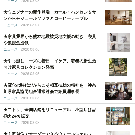
ニュース
2026.08.08
★ウェグナーの新作登場 カール・ハンセン＆サ
ンからモジュールソファとコーヒーテーブル
ニュース
2026.08.07
★家具業界から熊本地震被災地支援の動き 寝具
や義援金提供
ニュース
2026.08.06
★引っ越しニーズに着目 イケア、若者の新生活
向け家具コレクション発売
ニュース
2026.08.05
★変化の時代だからこそ相互扶助の精神を 神奈
川県家具協同組合通常総会で細貝理事長
ニュース
2026.08.04
★ニトリ、全国店舗をリニューアル 小型店は品
揃え24％拡充
ニュース
2026.08.03
★１㌢単位でオーダーできるウォールシェルフ