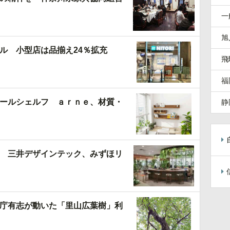
一
旭
ル 小型店は品揃え24％拡充
飛
福
ールシェルフ ａｒｎｅ、材質・
静
 三井デザインテック、みずほリ
庁有志が動いた「里山広葉樹」利