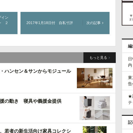
ザイン
ン ２
2017年1月18日付 自私寸評
次の記事
編
もっと見る
日
内
・ハンセン＆サンからモジュール
東
告
★
援の動き 寝具や義援金提供
テ
記
、若者の新生活向け家具コレクシ