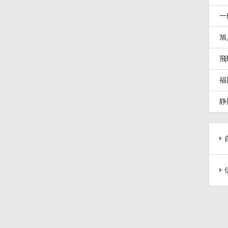
一
旭
飛
福
静