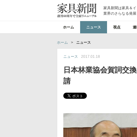
家具新聞は家具＆イ
業界のさらなる発展
ホーム
ニュース
視点
連
ホーム
>
ニュース
ニュース
2017.01.18
日本林業協会賀詞交
請