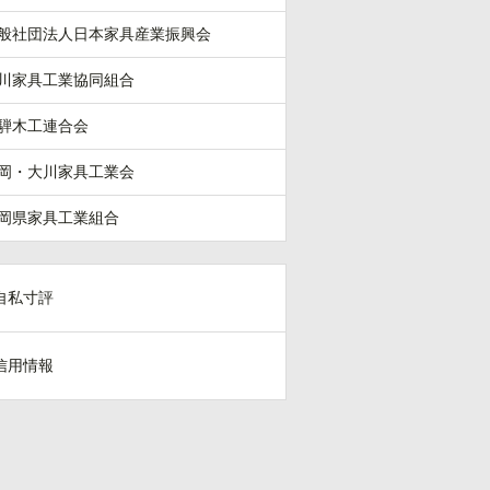
般社団法人日本家具産業振興会
川家具工業協同組合
騨木工連合会
岡・大川家具工業会
岡県家具工業組合
自私寸評
信用情報