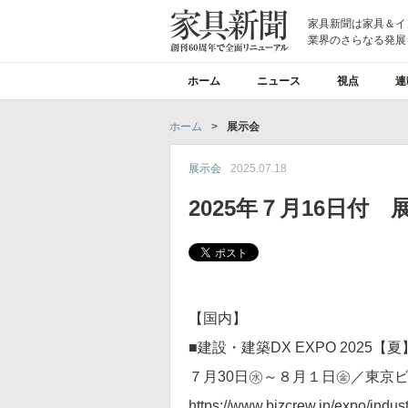
家具新聞は家具＆イ
業界のさらなる発展
ホーム
ニュース
視点
連
ホーム
>
展示会
展示会
2025.07.18
2025年７月16日付
【国内】
■建設・建築DX EXPO 2025【夏
７月30日㊌～８月１日㊎／東京
https://www.bizcrew.jp/expo/indust