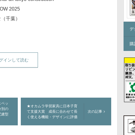
OW 2025
セ（千葉）
デ
購
グインして読む
スベッ
★オカムラ学習家具に日本子育
分別の
て支援大賞 成長に合わせて長
次の記事
配慮型
く使える機能・デザインに評価