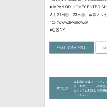
■JAPAN DIY HOMECENTER SH
８月21日㊍～23日㊏／幕張メッ
http://www.diy-show.jp/
■建設DX…
登録して続きを読む
ロ
★順調に普及するフラン
ド「モアリー」 破棄や
前の記事
しやすさに配慮した環境
マットレス