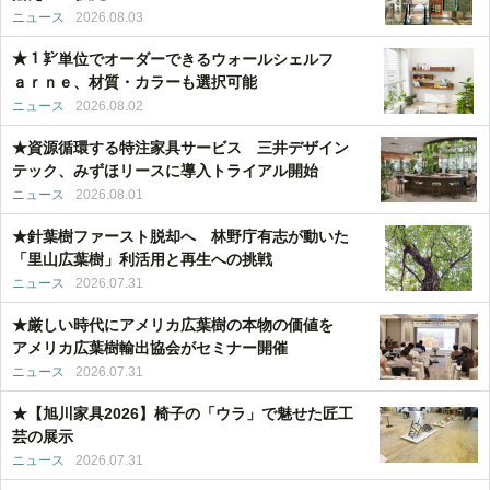
ニュース
2026.08.03
★１㌢単位でオーダーできるウォールシェルフ
ａｒｎｅ、材質・カラーも選択可能
ニュース
2026.08.02
★資源循環する特注家具サービス 三井デザイン
テック、みずほリースに導入トライアル開始
ニュース
2026.08.01
★針葉樹ファースト脱却へ 林野庁有志が動いた
「里山広葉樹」利活用と再生への挑戦
ニュース
2026.07.31
★厳しい時代にアメリカ広葉樹の本物の価値を
アメリカ広葉樹輸出協会がセミナー開催
ニュース
2026.07.31
★【旭川家具2026】椅子の「ウラ」で魅せた匠工
芸の展示
ニュース
2026.07.31