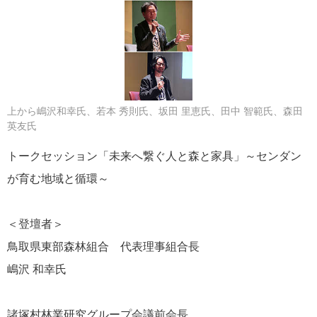
上から嶋沢和幸氏、若本 秀則氏、坂田 里恵氏、田中 智範氏、森田
英友氏
トークセッション「未来へ繋ぐ人と森と家具」～センダン
が育む地域と循環～
＜登壇者＞
鳥取県東部森林組合 代表理事組合長
嶋沢 和幸氏
諸塚村林業研究グループ会議前会長