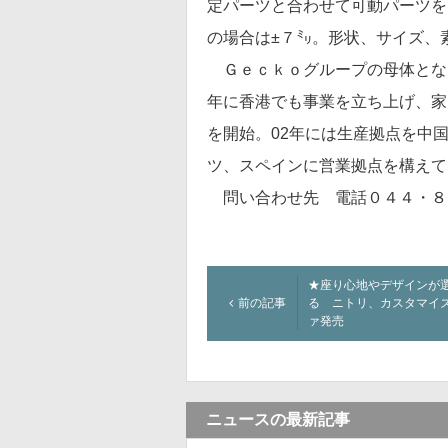
定パーツと合わせて可動パーツを
の場合は±７㍉。形状、サイズ、
Ｇｅｃｋｏグループの母体とな
年に香港でも事業を立ち上げ、家
を開始。02年には生産拠点を中
ツ、スペインに営業拠点を構えて
問い合わせ先 電話０４４・８２０・６
★座り心地やデザインが
前の記事
る ニトリ、カスタマイ
ァ発売
ニュースの最新記事