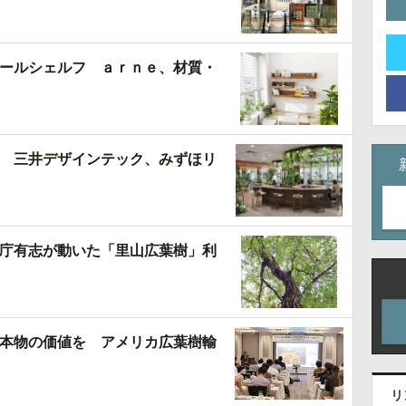
ールシェルフ ａｒｎｅ、材質・
 三井デザインテック、みずほリ
庁有志が動いた「里山広葉樹」利
本物の価値を アメリカ広葉樹輸
リ