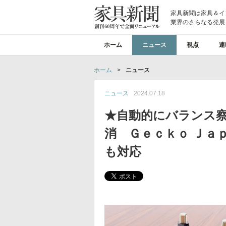
家具新聞は家具＆イ
業界のさらなる発展
ホーム
ニュース
視点
連
ホーム
>
ニュース
ニュース
2024.07.18
★自動的にバランス
消 Ｇｅｃｋｏ Ｊａ
も対応