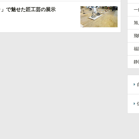
ラ」で魅せた匠工芸の展示
一
旭
飛
福
静