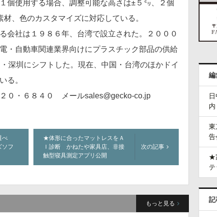
１個使用する場合、調整可能な高さは±５㍉、２個
素材、色のカスタマイズに対応している。
る会社は１９８６年、台湾で設立された。２０００
電・自動車関連業界向けにプラスチック部品の供給
国・深圳にシフトした。現在、中国・台湾のほかドイ
編
いる。
８４０ メールsales@gecko-co.jp
日
内
東
告
選べ
★体形に合ったマットレスをＡ
ズソフ
Ｉ診断 かねたや家具店、非接
次の記事
触型寝具測定アプリ公開
★
テ
記
もっと見る