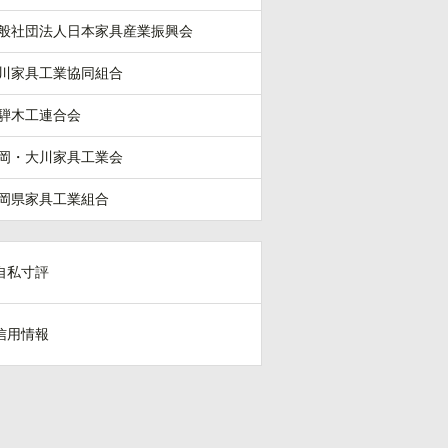
般社団法人日本家具産業振興会
川家具工業協同組合
騨木工連合会
岡・大川家具工業会
岡県家具工業組合
自私寸評
信用情報