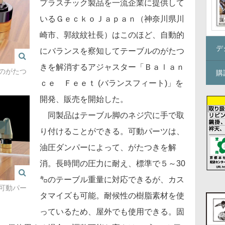
プラスチック製品を一流企業に提供して
いるＧｅｃｋｏＪａｐａｎ（神奈川県川
崎市、郭紋紋社長）はこのほど、自動的
デ
にバランスを察知してテーブルのがたつ
きを解消するアジャスター「Ｂａｌａｎ
のがたつ
購
ｃｅ Ｆｅｅｔ (バランスフィート)」を
開発、販売を開始した。
同製品はテーブル脚のネジ穴に手で取
り付けることができる。可動パーツは、
油圧ダンパーによって、がたつきを解
消。長時間の圧力に耐え、標準で５～30
㌔のテーブル重量に対応できるが、カス
可動パー
タマイズも可能。耐候性の樹脂素材を使
っているため、屋外でも使用できる。固