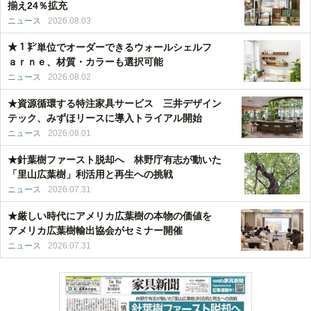
揃え24％拡充
ニュース
2026.08.03
★１㌢単位でオーダーできるウォールシェルフ
ａｒｎｅ、材質・カラーも選択可能
ニュース
2026.08.02
★資源循環する特注家具サービス 三井デザイン
テック、みずほリースに導入トライアル開始
ニュース
2026.08.01
★針葉樹ファースト脱却へ 林野庁有志が動いた
「里山広葉樹」利活用と再生への挑戦
ニュース
2026.07.31
★厳しい時代にアメリカ広葉樹の本物の価値を
アメリカ広葉樹輸出協会がセミナー開催
ニュース
2026.07.31