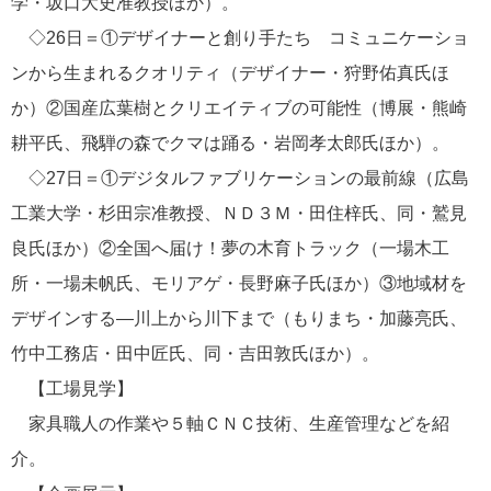
学・坂口大史准教授ほか）。
◇26日＝①デザイナーと創り手たち コミュニケーショ
ンから生まれるクオリティ（デザイナー・狩野佑真氏ほ
か）②国産広葉樹とクリエイティブの可能性（博展・熊崎
耕平氏、飛騨の森でクマは踊る・岩岡孝太郎氏ほか）。
◇27日＝①デジタルファブリケーションの最前線（広島
工業大学・杉田宗准教授、ＮＤ３Ｍ・田住梓氏、同・鷲見
良氏ほか）②全国へ届け！夢の木育トラック（一場木工
所・一場未帆氏、モリアゲ・長野麻子氏ほか）③地域材を
デザインする―川上から川下まで（もりまち・加藤亮氏、
竹中工務店・田中匠氏、同・吉田敦氏ほか）。
【工場見学】
家具職人の作業や５軸ＣＮＣ技術、生産管理などを紹
介。