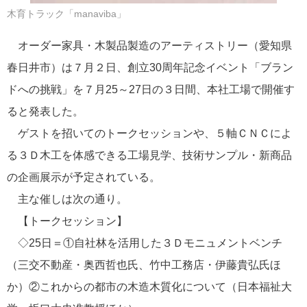
木育トラック「manaviba」
オーダー家具・木製品製造のアーティストリー（愛知県
春日井市）は７月２日、創立30周年記念イベント「ブラン
ドへの挑戦」を７月25～27日の３日間、本社工場で開催す
ると発表した。
ゲストを招いてのトークセッションや、５軸ＣＮＣによ
る３Ｄ木工を体感できる工場見学、技術サンプル・新商品
の企画展示が予定されている。
主な催しは次の通り。
【トークセッション】
◇25日＝①自社林を活用した３Ｄモニュメントベンチ
（三交不動産・奥西哲也氏、竹中工務店・伊藤貴弘氏ほ
か）②これからの都市の木造木質化について（日本福祉大