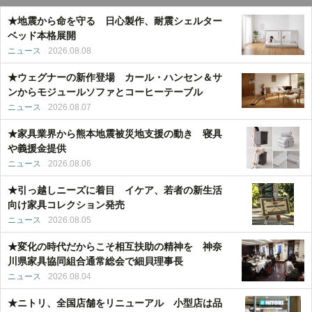
★地震から命を守る 日心製作、耐震シェルター
ベッド本格展開
ニュース
2026.08.08
★ウェグナーの新作登場 カール・ハンセン＆サ
ンからモジュールソファとコーヒーテーブル
ニュース
2026.08.07
★家具業界から熊本地震被災地支援の動き 寝具
や義援金提供
ニュース
2026.08.06
★引っ越しニーズに着目 イケア、若者の新生活
向け家具コレクション発売
ニュース
2026.08.05
★変化の時代だからこそ相互扶助の精神を 神奈
川県家具協同組合通常総会で細貝理事長
ニュース
2026.08.04
★ニトリ、全国店舗をリニューアル 小型店は品