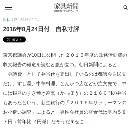
自私寸評
2016.08.24
2016年8月24日付 自私寸評
東京都議会が10日に公開した２０１５年度の政務活動費の
収支報告の報道を読むと腹が立つ。朝日新聞によると、
「会議費」として弁当代を支出しているのは都議会自民党
だけ。すし屋、中華料理、とんかつ店などが注文先で、中
には銀座のすき焼き割烹（かっぽう）の２１６０円の弁当
もあったという。新生銀行の「２０１６年サラリーマンの
お小遣い調査」によると、男性会社員の昼食代は平均５８
７円（前年比14円減）だそうだ▼せこ…