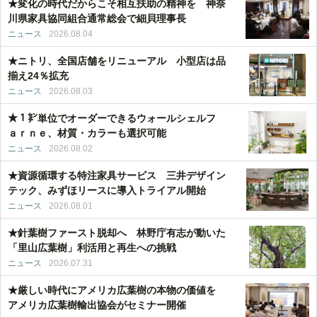
★変化の時代だからこそ相互扶助の精神を 神奈
川県家具協同組合通常総会で細貝理事長
ニュース
2026.08.04
★ニトリ、全国店舗をリニューアル 小型店は品
揃え24％拡充
ニュース
2026.08.03
★１㌢単位でオーダーできるウォールシェルフ
ａｒｎｅ、材質・カラーも選択可能
ニュース
2026.08.02
★資源循環する特注家具サービス 三井デザイン
テック、みずほリースに導入トライアル開始
ニュース
2026.08.01
★針葉樹ファースト脱却へ 林野庁有志が動いた
「里山広葉樹」利活用と再生への挑戦
ニュース
2026.07.31
★厳しい時代にアメリカ広葉樹の本物の価値を
アメリカ広葉樹輸出協会がセミナー開催