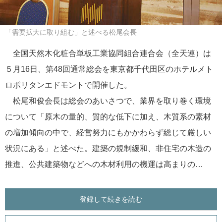
「需要拡大に取り組む」と述べる松尾会長
全国天然木化粧合単板工業協同組合連合会（全天連）は
５月16日、第48回通常総会を東京都千代田区のホテルメト
ロポリタンエドモントで開催した。
松尾和俊会長は総会のあいさつで、業界を取り巻く環境
について「原木の量的、質的な低下に加え、木質系の素材
の増加傾向の中で、経営努力にもかかわらず総じて厳しい
状況にある」と述べた。建築の規制緩和、非住宅の木造の
推進、公共建築物などへの木材利用の機運は高まりの…
登録して続きを読む