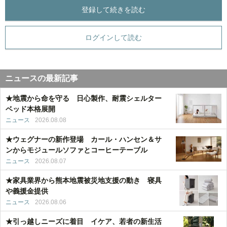
登録して続きを読む
ログインして読む
ニュースの最新記事
★地震から命を守る 日心製作、耐震シェルター
ベッド本格展開
ニュース
2026.08.08
★ウェグナーの新作登場 カール・ハンセン＆サ
ンからモジュールソファとコーヒーテーブル
ニュース
2026.08.07
★家具業界から熊本地震被災地支援の動き 寝具
や義援金提供
ニュース
2026.08.06
★引っ越しニーズに着目 イケア、若者の新生活