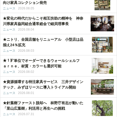
向け家具コレクション発売
ニュース
2026.08.05
★変化の時代だからこそ相互扶助の精神を 神奈
川県家具協同組合通常総会で細貝理事長
ニュース
2026.08.04
★ニトリ、全国店舗をリニューアル 小型店は品
揃え24％拡充
ニュース
2026.08.03
★１㌢単位でオーダーできるウォールシェルフ
ａｒｎｅ、材質・カラーも選択可能
ニュース
2026.08.02
★資源循環する特注家具サービス 三井デザイン
テック、みずほリースに導入トライアル開始
ニュース
2026.08.01
★針葉樹ファースト脱却へ 林野庁有志が動いた
「里山広葉樹」利活用と再生への挑戦
ニュース
2026.07.31