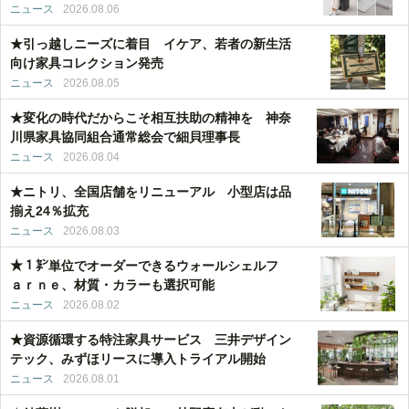
ニュース
2026.08.06
★引っ越しニーズに着目 イケア、若者の新生活
向け家具コレクション発売
ニュース
2026.08.05
★変化の時代だからこそ相互扶助の精神を 神奈
川県家具協同組合通常総会で細貝理事長
ニュース
2026.08.04
★ニトリ、全国店舗をリニューアル 小型店は品
揃え24％拡充
ニュース
2026.08.03
★１㌢単位でオーダーできるウォールシェルフ
ａｒｎｅ、材質・カラーも選択可能
ニュース
2026.08.02
★資源循環する特注家具サービス 三井デザイン
テック、みずほリースに導入トライアル開始
ニュース
2026.08.01