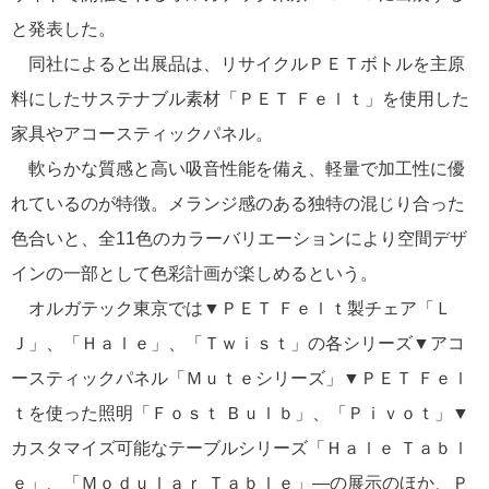
と発表した。
同社によると出展品は、リサイクルＰＥＴボトルを主原
料にしたサステナブル素材「ＰＥＴ Ｆｅｌｔ」を使用した
家具やアコースティックパネル。
軟らかな質感と高い吸音性能を備え、軽量で加工性に優
れているのが特徴。メランジ感のある独特の混じり合った
色合いと、全11色のカラーバリエーションにより空間デザ
インの一部として色彩計画が楽しめるという。
オルガテック東京では▼ＰＥＴ Ｆｅｌｔ製チェア「Ｌ
Ｊ」、「Ｈａｌｅ」、「Ｔｗｉｓｔ」の各シリーズ▼アコ
ースティックパネル「Ｍｕｔｅシリーズ」▼ＰＥＴ Ｆｅｌ
ｔを使った照明「Ｆｏｓｔ Ｂｕｌｂ」、「Ｐｉｖｏｔ」▼
カスタマイズ可能なテーブルシリーズ「Ｈａｌｅ Ｔａｂｌ
ｅ」、「Ｍｏｄｕｌａｒ Ｔａｂｌｅ」―の展示のほか、Ｐ