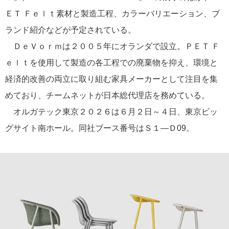
ＥＴ Ｆｅｌｔ素材と製造工程、カラーバリエーション、ブ
ランド紹介などが予定されている。
ＤｅＶｏｒｍは２００５年にオランダで設立。ＰＥＴ Ｆ
ｅｌｔを使用して製造の各工程での廃棄物を抑え、環境と
経済的改善の両立に取り組む家具メーカーとして注目を集
めており、チームネットが日本総代理店を務めている。
オルガテック東京２０２６は６月２日～４日、東京ビッ
グサイト南ホール。同社ブース番号はＳ１―Ｄ09。