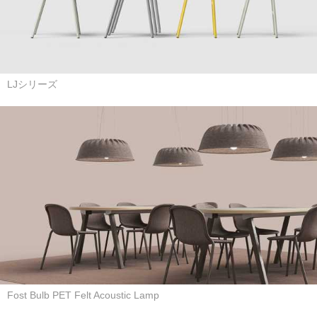
LJシリーズ
Fost Bulb PET Felt Acoustic Lamp