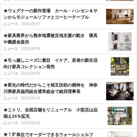
★ウェグナーの新作登場 カール・ハンセン＆サ
ンからモジュールソファとコーヒーテーブル
ニュース
2026.08.07
★家具業界から熊本地震被災地支援の動き 寝具
や義援金提供
ニュース
2026.08.06
★引っ越しニーズに着目 イケア、若者の新生活
向け家具コレクション発売
ニュース
2026.08.05
★変化の時代だからこそ相互扶助の精神を 神奈
川県家具協同組合通常総会で細貝理事長
ニュース
2026.08.04
★ニトリ、全国店舗をリニューアル 小型店は品
揃え24％拡充
ニュース
2026.08.03
★１㌢単位でオーダーできるウォールシェルフ