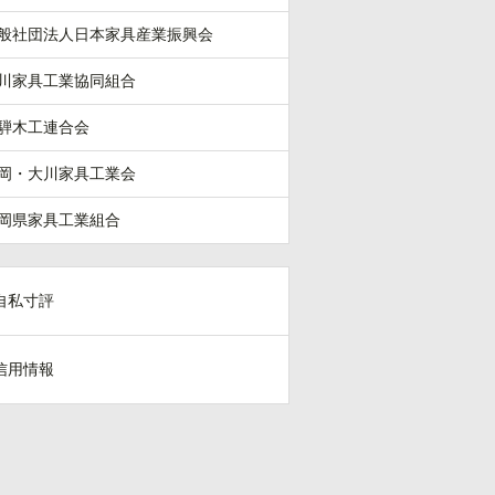
般社団法人日本家具産業振興会
川家具工業協同組合
騨木工連合会
岡・大川家具工業会
岡県家具工業組合
自私寸評
信用情報