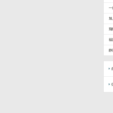
一
旭
飛
福
静