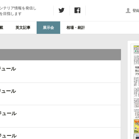
ンテリア情報を発信し
登
を目指します
載
英文記事
展示会
相場・統計
ジュール
ジュール
ジュール
ジュール