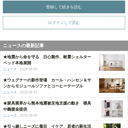
登録して続きを読む
ログインして読む
ニュースの最新記事
★地震から命を守る 日心製作、耐震シェルター
ベッド本格展開
ニュース
2026.08.08
★ウェグナーの新作登場 カール・ハンセン＆サ
ンからモジュールソファとコーヒーテーブル
ニュース
2026.08.07
★家具業界から熊本地震被災地支援の動き 寝具
や義援金提供
ニュース
2026.08.06
★引っ越しニーズに着目 イケア、若者の新生活