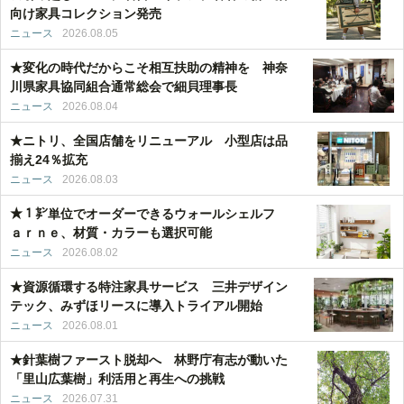
向け家具コレクション発売
ニュース
2026.08.05
★変化の時代だからこそ相互扶助の精神を 神奈
川県家具協同組合通常総会で細貝理事長
ニュース
2026.08.04
★ニトリ、全国店舗をリニューアル 小型店は品
揃え24％拡充
ニュース
2026.08.03
★１㌢単位でオーダーできるウォールシェルフ
ａｒｎｅ、材質・カラーも選択可能
ニュース
2026.08.02
★資源循環する特注家具サービス 三井デザイン
テック、みずほリースに導入トライアル開始
ニュース
2026.08.01
★針葉樹ファースト脱却へ 林野庁有志が動いた
「里山広葉樹」利活用と再生への挑戦
ニュース
2026.07.31