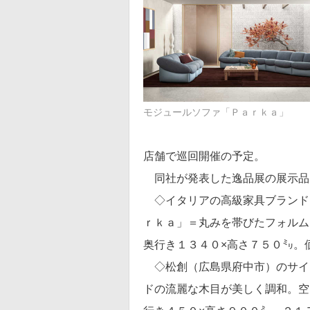
モジュールソファ「Ｐａｒｋａ」
店舗で巡回開催の予定。
同社が発表した逸品展の展示品
◇イタリアの高級家具ブランド
ｒｋａ」＝丸みを帯びたフォルム
奥行き１３４０×高さ７５０㍉。
◇松創（広島県府中市）のサイ
ドの流麗な木目が美しく調和。空