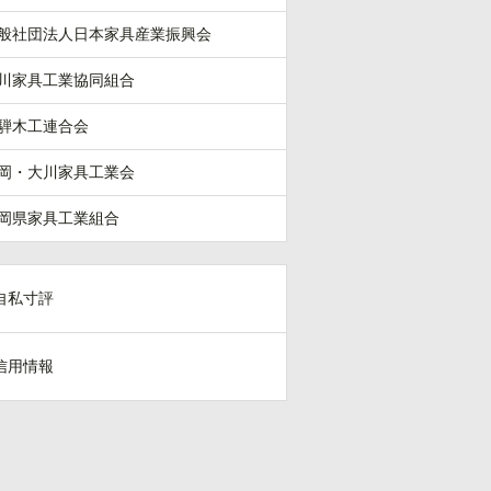
般社団法人日本家具産業振興会
川家具工業協同組合
騨木工連合会
岡・大川家具工業会
岡県家具工業組合
自私寸評
信用情報