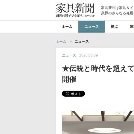
家具新聞は家具＆イ
業界のさらなる発展
ホーム
ニュース
視点
連
ホーム
>
ニュース
ニュース
2026.06.09
★伝統と時代を超え
開催