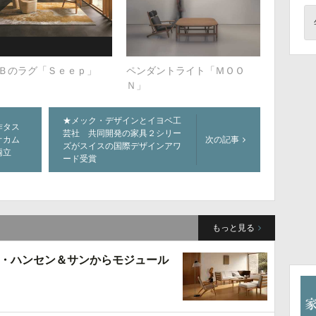
Ｂのラグ「Ｓｅｅｐ」
ペンダントライト「ＭＯＯ
Ｎ」
★メック・デザインとイヨベ工
作タス
芸社 共同開発の家具２シリー
オカム
次の記事
ズがスイスの国際デザインアワ
両立
ード受賞
もっと見る
・ハンセン＆サンからモジュール