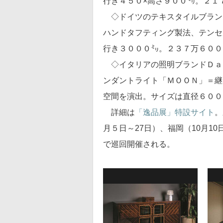
行き４５０×高さ９００㍉。２１
◇ドイツのテキスタイルブラン
ハンドタフティング製法、テンセ
行き３０００㍉。２３７万６００
◇イタリアの照明ブランドＤａ
ンダントライト「ＭＯＯＮ」＝継
空間を演出。サイズは直径６００
詳細は
「逸品展」特設サイト
。
月５日～27日）、福岡（10月10
で巡回開催される。