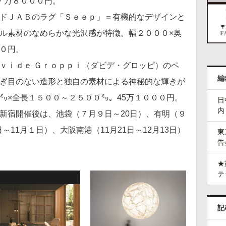
７万８０００円。
ドＪＡＢのラグ「Ｓｅｅｐ」＝有機的なデザインと
ル素材のなめらかな光沢感が特徴。幅２０００×奥
０円。
ｖｉｄｅ Ｇｒｏｐｐｉ（ダビデ・グロッピ）のペ
編
ぎ目のない造形と独自の素材による神秘的な輝きが
㍉×全長１５００～２５００㍉。45万１０００円。
日
内
新宿開催後は、池袋（７月９日～20日）、有明（９
日～11月１日）、大阪南港（11月21日～12月13日）
東
告
★
テ
記