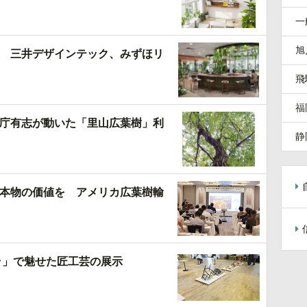
一
旭
 三井デザインテック、みずほリ
飛
福
庁有志が動いた「里山広葉樹」利
静
本物の価値を アメリカ広葉樹輸
ラ」で魅せた匠工芸の展示