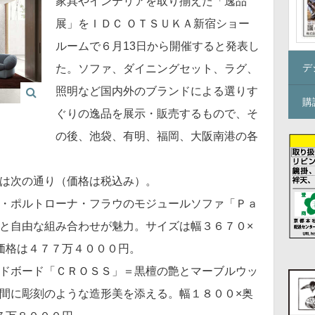
家具やインテリアを取り揃えた「逸品
展」をＩＤＣ ＯＴＳＵＫＡ新宿ショー
ルームで６月13日から開催すると発表し
デ
た。ソファ、ダイニングセット、ラグ、
照明など国内外のブランドによる選りす
購
ぐりの逸品を展示・販売するもので、そ
の後、池袋、有明、福岡、大阪南港の各
は次の通り（価格は税込み）。
・ポルトローナ・フラウのモジュールソファ「Ｐａ
と自由な組み合わせが魅力。サイズは幅３６７０×
価格は４７７万４０００円。
ドボード「ＣＲＯＳＳ」＝黒檀の艶とマーブルウッ
間に彫刻のような造形美を添える。幅１８００×奥