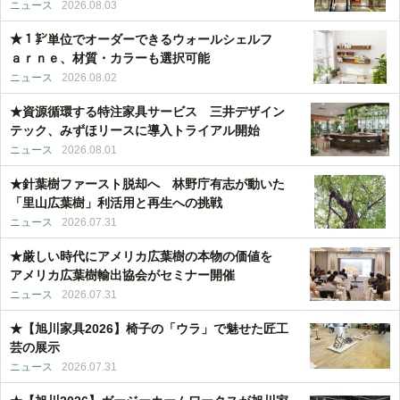
ニュース
2026.08.03
★１㌢単位でオーダーできるウォールシェルフ
ａｒｎｅ、材質・カラーも選択可能
ニュース
2026.08.02
★資源循環する特注家具サービス 三井デザイン
テック、みずほリースに導入トライアル開始
ニュース
2026.08.01
★針葉樹ファースト脱却へ 林野庁有志が動いた
「里山広葉樹」利活用と再生への挑戦
ニュース
2026.07.31
★厳しい時代にアメリカ広葉樹の本物の価値を
アメリカ広葉樹輸出協会がセミナー開催
ニュース
2026.07.31
★【旭川家具2026】椅子の「ウラ」で魅せた匠工
芸の展示
ニュース
2026.07.31