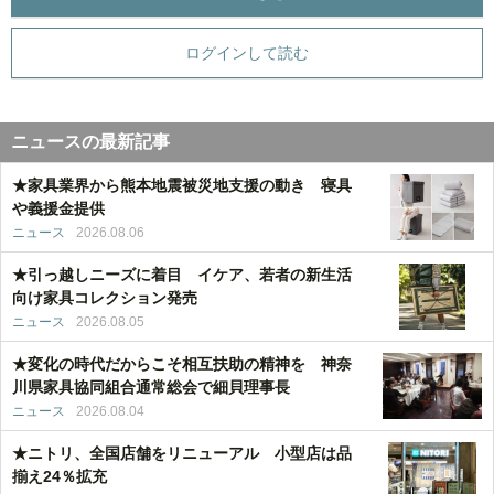
ログインして読む
ニュースの最新記事
★家具業界から熊本地震被災地支援の動き 寝具
や義援金提供
ニュース
2026.08.06
★引っ越しニーズに着目 イケア、若者の新生活
向け家具コレクション発売
ニュース
2026.08.05
★変化の時代だからこそ相互扶助の精神を 神奈
川県家具協同組合通常総会で細貝理事長
ニュース
2026.08.04
★ニトリ、全国店舗をリニューアル 小型店は品
揃え24％拡充