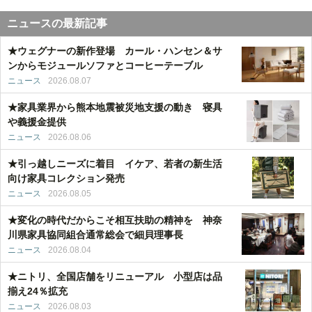
ニュースの最新記事
★ウェグナーの新作登場 カール・ハンセン＆サ
ンからモジュールソファとコーヒーテーブル
ニュース
2026.08.07
★家具業界から熊本地震被災地支援の動き 寝具
や義援金提供
ニュース
2026.08.06
★引っ越しニーズに着目 イケア、若者の新生活
向け家具コレクション発売
ニュース
2026.08.05
★変化の時代だからこそ相互扶助の精神を 神奈
川県家具協同組合通常総会で細貝理事長
ニュース
2026.08.04
★ニトリ、全国店舗をリニューアル 小型店は品
揃え24％拡充
ニュース
2026.08.03