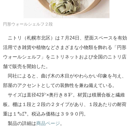
円形ウォールシェルフ２段
ニトリ（札幌市北区）は７月24日、壁面スペースを有効
活用でき雑貨や植物などさまざまな小物類を飾れる「円形
ウォールシェルフ」をニトリネットおよび全国のニトリ店
舗で販売を開始した。
同社によると、曲げ木の木目がやわらかい印象を与え、
部屋のアクセントとしての装飾性を兼ね備えている。
サイズは直径42㌢×奥行き８㌢。材質は積層合板と繊維
板。棚は１段と２段の２タイプがあり、１段あたりの耐荷
重は１㌔㌘。税込み価格は３９９０円。
製品の詳細は
商品ページ
。