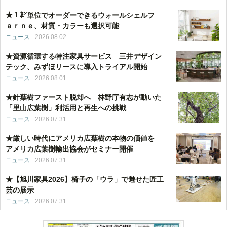
★１㌢単位でオーダーできるウォールシェルフ
ａｒｎｅ、材質・カラーも選択可能
ニュース
2026.08.02
★資源循環する特注家具サービス 三井デザイン
テック、みずほリースに導入トライアル開始
ニュース
2026.08.01
★針葉樹ファースト脱却へ 林野庁有志が動いた
「里山広葉樹」利活用と再生への挑戦
ニュース
2026.07.31
★厳しい時代にアメリカ広葉樹の本物の価値を
アメリカ広葉樹輸出協会がセミナー開催
ニュース
2026.07.31
★【旭川家具2026】椅子の「ウラ」で魅せた匠工
芸の展示
ニュース
2026.07.31