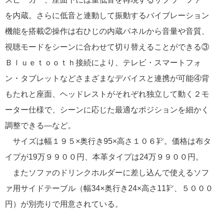
を内蔵。さらに低音と連動して振動するバイブレーション
機能を搭載②操作は右ひじの内蔵パネルから音量や音質、
視聴モードをシーンに合わせて切り替えることができる③
Ｂｌｕｅｔｏｏｔｈ接続により、テレビ・スマートフォ
ン・タブレットなどさまざまなデバイスと連携が可能④背
もたれと座面、ヘッドレストがそれぞれ独立して動く２モ
ーター仕様で、シーンに応じた最適なポジションを細かく
調整できる―など。
サイズは幅１９５×奥行き95×高さ１０６㌢。価格は布タ
イプが19万９９００円、本革タイプは24万９９００円。
またソファのドリンクホルダーに差し込んで使えるソフ
ァ用サイドテーブル（幅34×奥行き24×高さ11㌢、５０００
円）が別売りで用意されている。