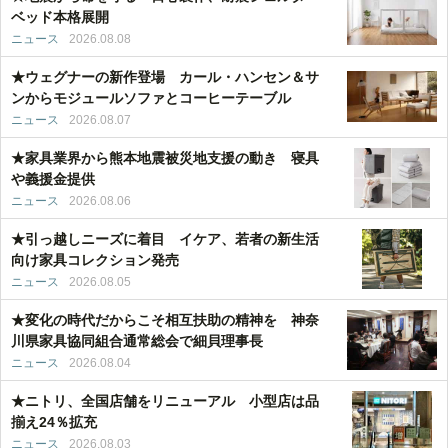
ベッド本格展開
ニュース
2026.08.08
★ウェグナーの新作登場 カール・ハンセン＆サ
ンからモジュールソファとコーヒーテーブル
ニュース
2026.08.07
★家具業界から熊本地震被災地支援の動き 寝具
や義援金提供
ニュース
2026.08.06
★引っ越しニーズに着目 イケア、若者の新生活
向け家具コレクション発売
ニュース
2026.08.05
★変化の時代だからこそ相互扶助の精神を 神奈
川県家具協同組合通常総会で細貝理事長
ニュース
2026.08.04
★ニトリ、全国店舗をリニューアル 小型店は品
揃え24％拡充
ニュース
2026.08.03