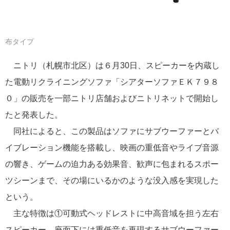
布タイプ
ニトリ（札幌市北区）は６月30日、スピーカーを内蔵し
た電動リクライニングソファ「シアターソファＥＫ７９８
０」の販売を一部ニトリ店舗およびニトリネットで開始し
たと発表した。
同社によると、この製品はソファにサブウーファーとバ
イブレーション機能を搭載し、映画の重低音やライブ音源
の響き、ゲームの迫力ある効果音、歓声に包まれるスポー
ツシーンまで、その場にいるかのような没入感を実現した
という。
主な特徴は①可動式ヘッドレストに中高音域を担う左右
スピーカー、座面下には重低音を再現するサブウーファー