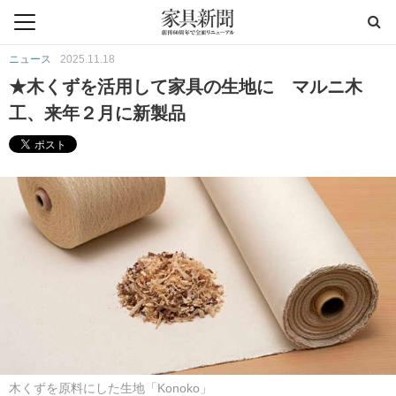
ニュース
2025.11.18
★木くずを活用して家具の生地に マルニ木
工、来年２月に新製品
木くずを原料にした生地「Konoko」