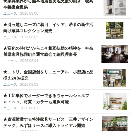
★家具業界から熊本地震被災地支援の動き 寝具
や義援金提供
ニュース
2026.08.06
★引っ越しニーズに着目 イケア、若者の新生活
向け家具コレクション発売
ニュース
2026.08.05
★変化の時代だからこそ相互扶助の精神を 神奈
川県家具協同組合通常総会で細貝理事長
ニュース
2026.08.04
★ニトリ、全国店舗をリニューアル 小型店は品
揃え24％拡充
ニュース
2026.08.03
★１㌢単位でオーダーできるウォールシェルフ
ａｒｎｅ、材質・カラーも選択可能
ニュース
2026.08.02
★資源循環する特注家具サービス 三井デザイン
テック、みずほリースに導入トライアル開始