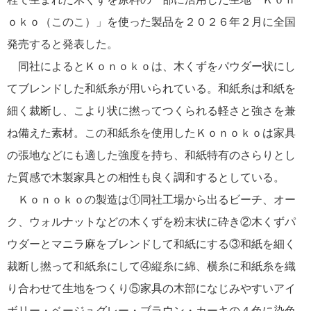
ｏｋｏ（このこ）」を使った製品を２０２６年２月に全国
発売すると発表した。
同社によるとＫｏｎｏｋｏは、木くずをパウダー状にし
てブレンドした和紙糸が用いられている。和紙糸は和紙を
細く裁断し、こより状に撚ってつくられる軽さと強さを兼
ね備えた素材。この和紙糸を使用したＫｏｎｏｋｏは家具
の張地などにも適した強度を持ち、和紙特有のさらりとし
た質感で木製家具との相性も良く調和するとしている。
Ｋｏｎｏｋｏの製造は①同社工場から出るビーチ、オー
ク、ウォルナットなどの木くずを粉末状に砕き②木くずパ
ウダーとマニラ麻をブレンドして和紙にする③和紙を細く
裁断し撚って和紙糸にして④縦糸に綿、横糸に和紙糸を織
り合わせて生地をつくり⑤家具の木部になじみやすいアイ
ボリー・ベージュグレー・ブラウン・カーキの４色に染色