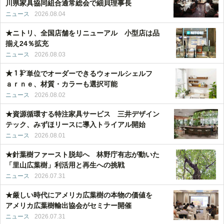
川県家具協同組合通常総会で細貝理事長
ニュース
2026.08.04
★ニトリ、全国店舗をリニューアル 小型店は品
揃え24％拡充
ニュース
2026.08.03
★１㌢単位でオーダーできるウォールシェルフ
ａｒｎｅ、材質・カラーも選択可能
ニュース
2026.08.02
★資源循環する特注家具サービス 三井デザイン
テック、みずほリースに導入トライアル開始
ニュース
2026.08.01
★針葉樹ファースト脱却へ 林野庁有志が動いた
「里山広葉樹」利活用と再生への挑戦
ニュース
2026.07.31
★厳しい時代にアメリカ広葉樹の本物の価値を
アメリカ広葉樹輸出協会がセミナー開催
ニュース
2026.07.31