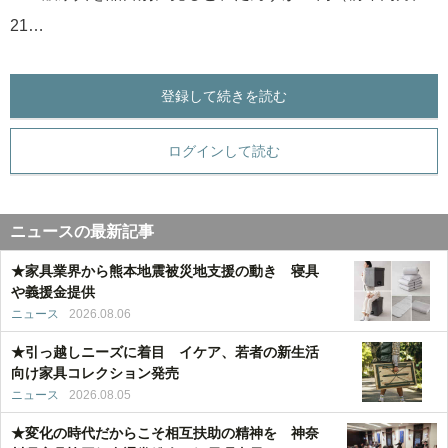
21…
登録して続きを読む
ログインして読む
ニュースの最新記事
★家具業界から熊本地震被災地支援の動き 寝具
や義援金提供
ニュース
2026.08.06
★引っ越しニーズに着目 イケア、若者の新生活
向け家具コレクション発売
ニュース
2026.08.05
★変化の時代だからこそ相互扶助の精神を 神奈