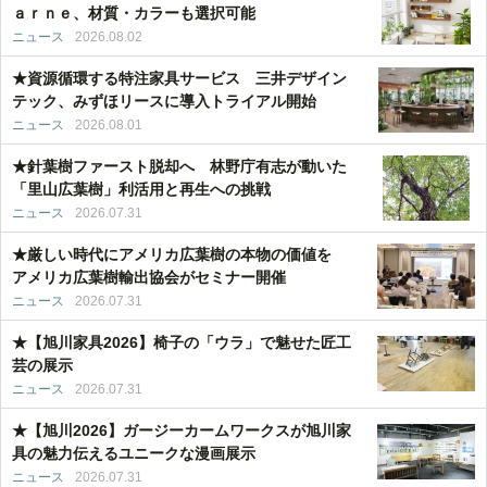
ａｒｎｅ、材質・カラーも選択可能
ニュース
2026.08.02
★資源循環する特注家具サービス 三井デザイン
テック、みずほリースに導入トライアル開始
ニュース
2026.08.01
★針葉樹ファースト脱却へ 林野庁有志が動いた
「里山広葉樹」利活用と再生への挑戦
ニュース
2026.07.31
★厳しい時代にアメリカ広葉樹の本物の価値を
アメリカ広葉樹輸出協会がセミナー開催
ニュース
2026.07.31
★【旭川家具2026】椅子の「ウラ」で魅せた匠工
芸の展示
ニュース
2026.07.31
★【旭川2026】ガージーカームワークスが旭川家
具の魅力伝えるユニークな漫画展示
ニュース
2026.07.31