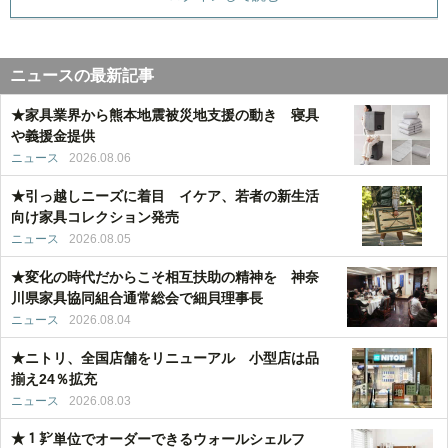
ニュースの最新記事
★家具業界から熊本地震被災地支援の動き 寝具
や義援金提供
ニュース
2026.08.06
★引っ越しニーズに着目 イケア、若者の新生活
向け家具コレクション発売
ニュース
2026.08.05
★変化の時代だからこそ相互扶助の精神を 神奈
川県家具協同組合通常総会で細貝理事長
ニュース
2026.08.04
★ニトリ、全国店舗をリニューアル 小型店は品
揃え24％拡充
ニュース
2026.08.03
★１㌢単位でオーダーできるウォールシェルフ