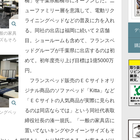
橋」を千葉県船橋市にオープンした。ニ
ューファミリー層を意識して、電動リク
ライニングベッドなどの普及に力を入れ
デ
る。同社の出店は福岡に続いて２店舗
般の家具
ズもそろ
目。ショールームも含めて、フランスベ
購
ッドグループが千葉県に出店するのは初
めて。初年度売り上げ目標は1億5000万
円。
フランスベッド販売のＥＣサイトオリ
ジナル商品のソファベッド「Kitta」など
「ＥＣサイトの人気商品が実際に見られ
るのは同店ならでは」という同社代表取
ングベッ
締役社長の湊一規氏。「一般の家具店に
置いてないキングやクイーンサイズもそ