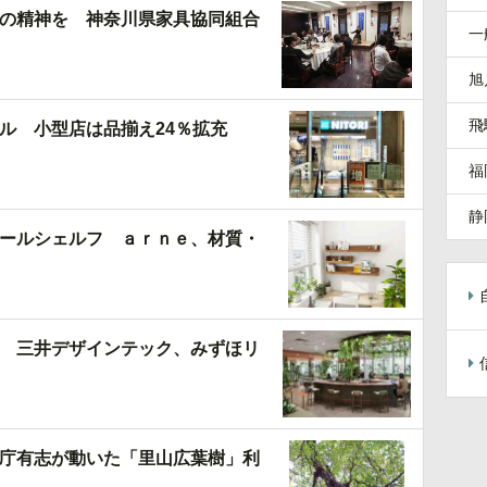
の精神を 神奈川県家具協同組合
一
旭
飛
ル 小型店は品揃え24％拡充
福
静
ールシェルフ ａｒｎｅ、材質・
 三井デザインテック、みずほリ
庁有志が動いた「里山広葉樹」利