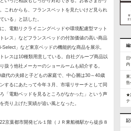
といった相談もしっかり対応できる。お客さまがリ
。これからも、フランスベットを見たいけど見られ
ている」と話した。
に、電動リクライニングベッドや環境配慮型マット
トレス」などフランスベッドの付加価値の高い商品
編
-Select」など東京ベッドの機能的な商品を展示。
トレスは10種類用意している。自社グループ商品以
日
内
り扱う他社メーカーのショールームも紹介する。
歳代の夫婦と子どもの家庭で、中心層は30～40歳
東
告
ンするにあたって今年３月、市場リサーチとして同
ろ「電動ベッドを見るところがなかった」という声
★
テ
を売り上げた実績が追い風となった。
記
22京葉都市開発ビル１階（ＪＲ東船橋駅から徒歩８