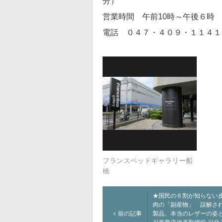
分）
営業時間 午前10時～午後６時
電話 ０４７・４０９・１１４１
フランスベッドギャラリー船
橋
★国民の６割が知らない
肉の「副産物」 誤解さ
前の記事
製品、本当のレザーの