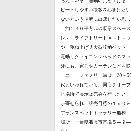
ろえている。睡眠の質を上げる、
ピートしやすい接客を心掛けたい
ないという場所に出店したい思っ
約２３０平方㍍の展示スペース
レス「ライフトリートメントマッ
や、跳ね上げ式大型収納ベッド「i
電動リクライニングベッドのマッ
外にも、家具やカーテンなどを取
ニューファミリー層は、20～50
代といわれている。同店をオープ
じ場所で展示販売会を行ったとこ
が寄せられ、販売目標の１６０％
フランスベッドギャラリー船橋
場所 千葉県船橋市市場５―９―