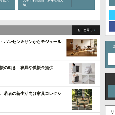
 芳弘氏
大学非常勤講師・新井竜治氏
編）
もっと見る
・ハンセン＆サンからモジュール
援の動き 寝具や義援金提供
、若者の新生活向け家具コレクシ
リ