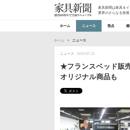
家具新聞は家具＆イ
業界のさらなる発展
ホーム
ニュース
視点
連
ホーム
>
ニュース
ニュース
2024.07.21
★フランスベッド販
オリジナル商品も