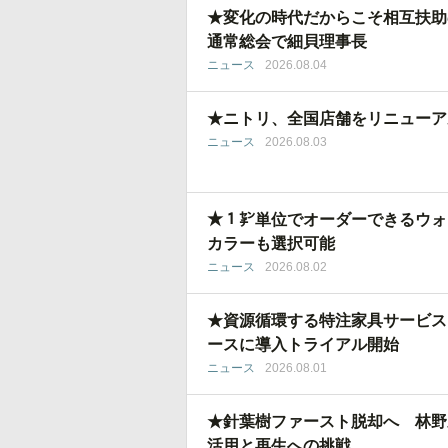
★変化の時代だからこそ相互扶助
通常総会で細貝理事長
ニュース
2026.08.04
★ニトリ、全国店舗をリニューア
ニュース
2026.08.03
★１㌢単位でオーダーできるウォ
カラーも選択可能
ニュース
2026.08.02
★資源循環する特注家具サービス
ースに導入トライアル開始
ニュース
2026.08.01
★針葉樹ファースト脱却へ 林野
活用と再生への挑戦