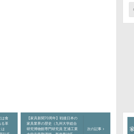
皮は食
【家具新聞70周年】戦後日本の
れる革
家具業界の歴史（九州大学総合
姿とは
研究博物館専門研究員 芝浦工業
次の記事