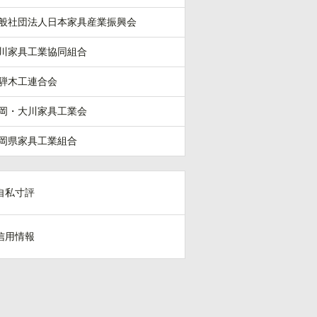
般社団法人日本家具産業振興会
川家具工業協同組合
騨木工連合会
岡・大川家具工業会
岡県家具工業組合
自私寸評
信用情報